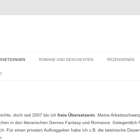
RSETZUNGEN
ROMANE UND GESCHICHTEN
REZENSIONEN
)
ichte, doch seit 2007 bin ich
freie Übersetzerin
. Meine Arbeitsschwer
hen in den literarischen Genres Fantasy und Romance. Gelegentlich 
h: Für einen privaten Auftraggeber habe ich z.B. die lateinische Disse
n.