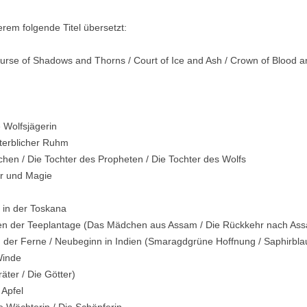
rem folgende Titel übersetzt:
rse of Shadows and Thorns / Court of Ice and Ash / Crown of Blood a
 Wolfsjägerin
terblicher Ruhm
hen / Die Tochter des Propheten / Die Tochter des Wolfs
er und Magie
in der Toskana
en der Teeplantage (Das Mädchen aus Assam / Die Rückkehr nach Ass
 der Ferne / Neubeginn in Indien (Smaragdgrüne Hoffnung / Saphirbl
Winde
ter / Die Götter)
 Apfel