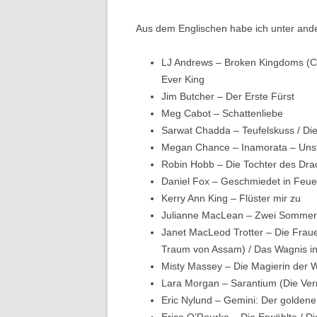
Aus dem Englischen habe ich unter ande
LJ Andrews – Broken Kingdoms (Cu
Ever King
Jim Butcher – Der Erste Fürst
Meg Cabot – Schattenliebe
Sarwat Chadda – Teufelskuss / Die
Megan Chance – Inamorata – Uns
Robin Hobb – Die Tochter des Drac
Daniel Fox – Geschmiedet in Feu
Kerry Ann King – Flüster mir zu
Julianne MacLean – Zwei Sommer 
Janet MacLeod Trotter – Die Frau
Traum von Assam) / Das Wagnis in
Misty Massey – Die Magierin der 
Lara Morgan – Sarantium (Die Verrä
Eric Nylund – Gemini: Der goldene