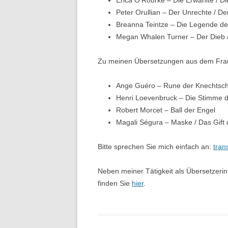
Erica O’Rourke – Die Erwählte / Di
Peter Orullian – Der Unrechte / D
Breanna Teintze – Die Legende d
Megan Whalen Turner – Der Dieb / 
Zu meinen Übersetzungen aus dem Fran
Ange Guéro – Rune der Knechtschaf
Henri Loevenbruck – Die Stimme d
Robert Morcet – Ball der Engel
Magali Ségura – Maske / Das Gift
Bitte sprechen Sie mich einfach an:
tran
Neben meiner Tätigkeit als Übersetzerin 
finden Sie
hier
.