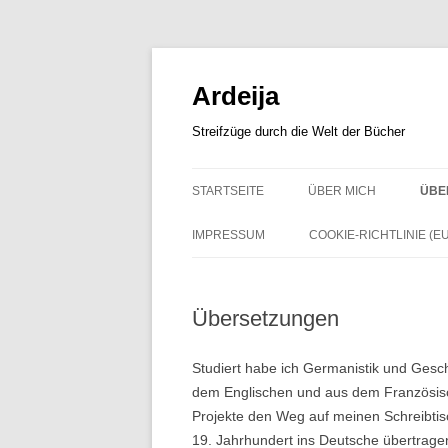
Zum
Inhalt
springen
Ardeija
Streifzüge durch die Welt der Bücher
STARTSEITE
ÜBER MICH
ÜBE
IMPRESSUM
COOKIE-RICHTLINIE (EU
Übersetzungen
Studiert habe ich Germanistik und Gesch
dem Englischen und aus dem Französisc
Projekte den Weg auf meinen Schreibtisc
19. Jahrhundert ins Deutsche übertrage