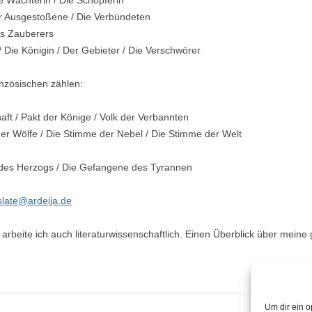
e Wächterin / Die Schöpferin
er Ausgestoßene / Die Verbündeten
es Zauberers
Die Königin / Der Gebieter / Die Verschwörer
zösischen zählen:
t / Pakt der Könige / Volk der Verbannten
er Wölfe / Die Stimme der Nebel / Die Stimme der Welt
 des Herzogs / Die Gefangene des Tyrannen
slate@ardeija.de
arbeite ich auch literaturwissenschaftlich. Einen Überblick über meine
Um dir ein o