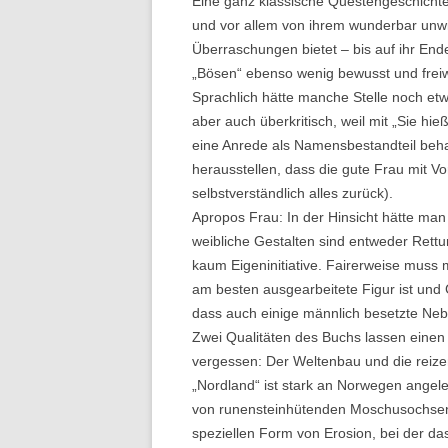
Eine ganz klassische Questengeschichte
und vor allem von ihrem wunderbar unwil
Überraschungen bietet – bis auf ihr Ende
„Bösen“ ebenso wenig bewusst und freiwi
Sprachlich hätte manche Stelle noch etw
aber auch überkritisch, weil mit „Sie h
eine Anrede als Namensbestandteil behan
herausstellen, dass die gute Frau mit V
selbstverständlich alles zurück).
Apropos Frau: In der Hinsicht hätte man
weibliche Gestalten sind entweder Rett
kaum Eigeninitiative. Fairerweise muss 
am besten ausgearbeitete Figur ist und G
dass auch einige männlich besetzte Nebe
Zwei Qualitäten des Buchs lassen einen 
vergessen: Der Weltenbau und die reizen
„Nordland“ ist stark an Norwegen angeleh
von runensteinhütenden Moschusochsen 
speziellen Form von Erosion, bei der d