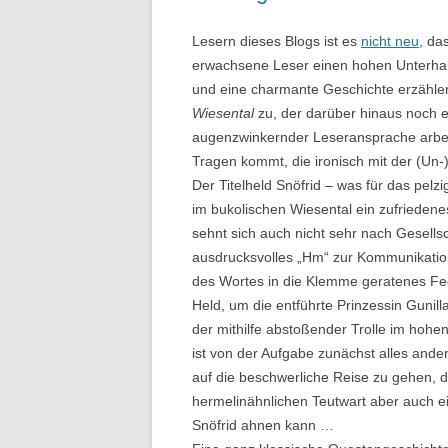
Lesern dieses Blogs ist es
nicht neu
, da
erwachsene Leser einen hohen Unterhalt
und eine charmante Geschichte erzählen
Wiesental
zu, der darüber hinaus noch ein
augenzwinkernder Leseransprache arbeit
Tragen kommt, die ironisch mit der (Un-
Der Titelheld Snöfrid – was für das pelz
im bukolischen Wiesental ein zufrieden
sehnt sich auch nicht sehr nach Gesellsc
ausdrucksvolles „Hm“ zur Kommunikation.
des Wortes in die Klemme geratenes Feen
Held, um die entführte Prinzessin Gunil
der mithilfe abstoßender Trolle im hohen
ist von der Aufgabe zunächst alles ander
auf die beschwerliche Reise zu gehen, di
hermelinähnlichen Teutwart aber auch ei
Snöfrid ahnen kann …