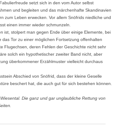
ulierfreude setzt sich in den vom Autor selbst
 rahmen und begleiten und das märchenhafte Skandinavien
n zum Leben erwecken. Vor allem Snöfrids niedliche und
ässt einen immer wieder schmunzeln.
 ist, stolpert man gegen Ende über einige Elemente, bei
ie das Tor zu einer möglichen Fortsetzung offenhalten
ührte Flugechsen, deren Fehlen der Geschichte nicht sehr
re solch ein hypothetischer zweiter Band nicht, aber
tzung überkommener Erzählmuster vielleicht durchaus
tsein Abschied von Snöfrid, dass der kleine Geselle
üre beschert hat, die auch gut für sich bestehen können.
Wiesental. Die ganz und gar unglaubliche Rettung von
eiten.