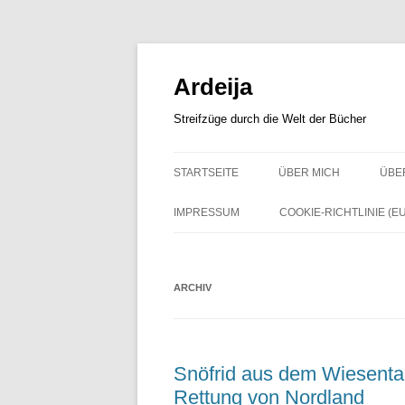
Zum
Inhalt
springen
Ardeija
Streifzüge durch die Welt der Bücher
STARTSEITE
ÜBER MICH
ÜBE
IMPRESSUM
COOKIE-RICHTLINIE (EU
ARCHIV
Snöfrid aus dem Wiesental
Rettung von Nordland