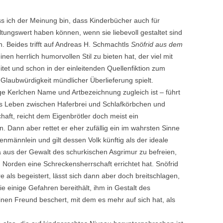
ss ich der Meinung bin, dass Kinderbücher auch für
ungswert haben können, wenn sie liebevoll gestaltet sind
. Beides trifft auf Andreas H. Schmachtls
Snöfrid aus dem
en herrlich humorvollen Stil zu bieten hat, der viel mit
et und schon in der einleitenden Quellenfiktion zum
)Glaubwürdigkeit mündlicher Überlieferung spielt.
ige Kerlchen Name und Artbezeichnung zugleich ist – führt
es Leben zwischen Haferbrei und Schlafkörbchen und
haft, reicht dem Eigenbrötler doch meist ein
 Dann aber rettet er eher zufällig ein im wahrsten Sinne
männlein und gilt dessen Volk künftig als der ideale
la aus der Gewalt des schurkischen Asgrimur zu befreien,
 Norden eine Schreckensherrschaft errichtet hat. Snöfrid
e als begeistert, lässt sich dann aber doch breitschlagen,
e einige Gefahren bereithält, ihm in Gestalt des
nen Freund beschert, mit dem es mehr auf sich hat, als