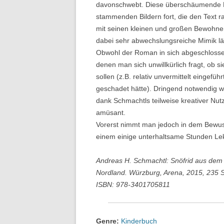
davonschwebt. Diese überschäumende Fab
stammenden Bildern fort, die den Text
mit seinen kleinen und großen Bewohner
dabei sehr abwechslungsreiche Mimik l
Obwohl der Roman in sich abgeschlossen
denen man sich unwillkürlich fragt, ob s
sollen (z.B. relativ unvermittelt eingef
geschadet hätte). Dringend notwendig wä
dank Schmachtls teilweise kreativer Nu
amüsant.
Vorerst nimmt man jedoch in dem Bewuss
einem einige unterhaltsame Stunden Lekt
Andreas H. Schmachtl: Snöfrid aus dem 
Nordland. Würzburg, Arena, 2015, 235 S
ISBN: 978-3401705811
Genre:
Kinderbuch