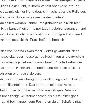
 also, die auf kindgerechtes Niveau heruntergebrochen ist
ligen Helden lebt, in ihrem Verlauf aber keine großen
, das mit leichter Hand deutlich macht, dass die Rolle des
llig gewählt sein muss wie die des „Guten“.
as poliert werden können. Möglicherweise bin ich hier
ieß Frau Lundby“ einer meiner Lieblingsfehler begangen und
delt wird (sollte sich allerdings in etwaigen Folgebänden
ornamen tatsächlich „Frau“ heißt, nehme ich
 sich von
Snöfrid
etwas mehr Vielfalt gewünscht, denn
ungsobjekte oder treusorgende Köchinnen und entwickeln
man allerdings betonen, dass ohnehin Snöfrid selbst die
efährten, Helfer und Feinde in den Schatten stellt, so
nrollen eher blass bleiben.
die leise Enttäuschung darüber allerdings schnell wieder
den Illustrationen. Das im Untertitel beschworene
nt und wartet mit einer Fülle von witzigen Details auf,
über findige Wurzelmännchen bis hin zu einer ganz
as Land bei mangelndem Festtreten durch Schafe einfach