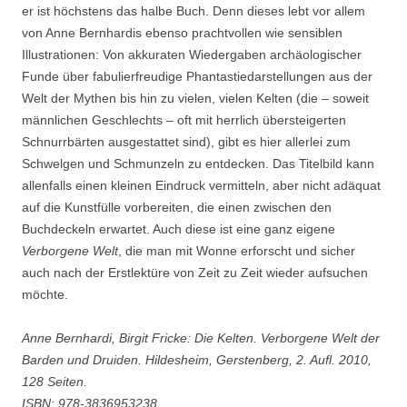
er ist höchstens das halbe Buch. Denn dieses lebt vor allem
von Anne Bernhardis ebenso prachtvollen wie sensiblen
Illustrationen: Von akkuraten Wiedergaben archäologischer
Funde über fabulierfreudige Phantastiedarstellungen aus der
Welt der Mythen bis hin zu vielen, vielen Kelten (die – soweit
männlichen Geschlechts – oft mit herrlich übersteigerten
Schnurrbärten ausgestattet sind), gibt es hier allerlei zum
Schwelgen und Schmunzeln zu entdecken. Das Titelbild kann
allenfalls einen kleinen Eindruck vermitteln, aber nicht adäquat
auf die Kunstfülle vorbereiten, die einen zwischen den
Buchdeckeln erwartet. Auch diese ist eine ganz eigene
Verborgene Welt
, die man mit Wonne erforscht und sicher
auch nach der Erstlektüre von Zeit zu Zeit wieder aufsuchen
möchte.
Anne Bernhardi, Birgit Fricke: Die Kelten. Verborgene Welt der
Barden und Druiden. Hildesheim, Gerstenberg, 2. Aufl. 2010,
128 Seiten.
ISBN: 978-3836953238