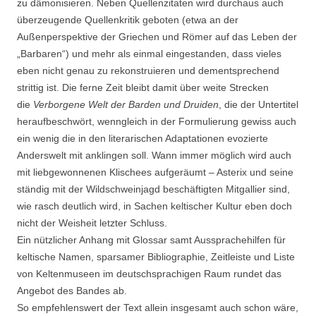
zu dämonisieren. Neben Quellenzitaten wird durchaus auch
überzeugende Quellenkritik geboten (etwa an der
Außenperspektive der Griechen und Römer auf das Leben der
„Barbaren“) und mehr als einmal eingestanden, dass vieles
eben nicht genau zu rekonstruieren und dementsprechend
strittig ist. Die ferne Zeit bleibt damit über weite Strecken
die
Verborgene Welt der Barden und Druiden
, die der Untertitel
heraufbeschwört, wenngleich in der Formulierung gewiss auch
ein wenig die in den literarischen Adaptationen evozierte
Anderswelt mit anklingen soll. Wann immer möglich wird auch
mit liebgewonnenen Klischees aufgeräumt – Asterix und seine
ständig mit der Wildschweinjagd beschäftigten Mitgallier sind,
wie rasch deutlich wird, in Sachen keltischer Kultur eben doch
nicht der Weisheit letzter Schluss.
Ein nützlicher Anhang mit Glossar samt Aussprachehilfen für
keltische Namen, sparsamer Bibliographie, Zeitleiste und Liste
von Keltenmuseen im deutschsprachigen Raum rundet das
Angebot des Bandes ab.
So empfehlenswert der Text allein insgesamt auch schon wäre,