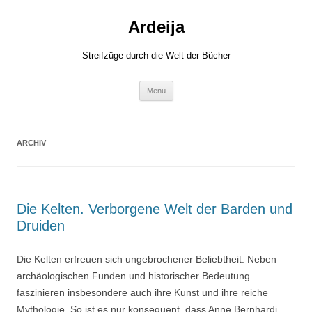
Zum
Inhalt
Ardeija
springen
Streifzüge durch die Welt der Bücher
Menü
ARCHIV
Die Kelten. Verborgene Welt der Barden und
Druiden
Die Kelten erfreuen sich ungebrochener Beliebtheit: Neben
archäologischen Funden und historischer Bedeutung
faszinieren insbesondere auch ihre Kunst und ihre reiche
Mythologie. So ist es nur konsequent, dass Anne Bernhardi