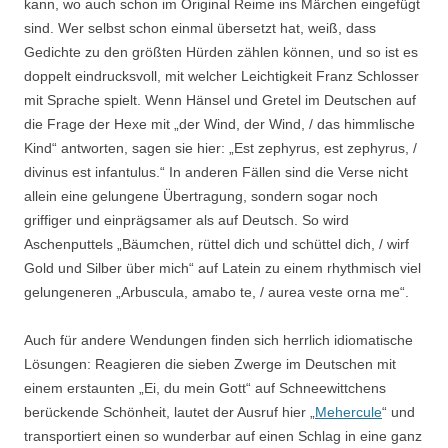
kann, wo auch schon im Original Reime ins Märchen eingefügt
sind. Wer selbst schon einmal übersetzt hat, weiß, dass
Gedichte zu den größten Hürden zählen können, und so ist es
doppelt eindrucksvoll, mit welcher Leichtigkeit Franz Schlosser
mit Sprache spielt. Wenn Hänsel und Gretel im Deutschen auf
die Frage der Hexe mit „der Wind, der Wind, / das himmlische
Kind“ antworten, sagen sie hier: „Est zephyrus, est zephyrus, /
divinus est infantulus.“ In anderen Fällen sind die Verse nicht
allein eine gelungene Übertragung, sondern sogar noch
griffiger und einprägsamer als auf Deutsch. So wird
Aschenputtels „Bäumchen, rüttel dich und schüttel dich, / wirf
Gold und Silber über mich“ auf Latein zu einem rhythmisch viel
gelungeneren „Arbuscula, amabo te, / aurea veste orna me“.
Auch für andere Wendungen finden sich herrlich idiomatische
Lösungen: Reagieren die sieben Zwerge im Deutschen mit
einem erstaunten „Ei, du mein Gott“ auf Schneewittchens
berückende Schönheit, lautet der Ausruf hier „
Mehercule
“ und
transportiert einen so wunderbar auf einen Schlag in eine ganz