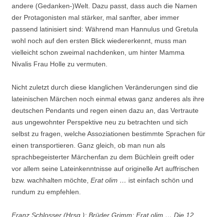
andere (Gedanken-)Welt. Dazu passt, dass auch die Namen
der Protagonisten mal stärker, mal sanfter, aber immer
passend latinisiert sind: Während man Hannulus und Gretula
wohl noch auf den ersten Blick wiedererkennt, muss man
vielleicht schon zweimal nachdenken, um hinter Mamma
Nivalis Frau Holle zu vermuten.
Nicht zuletzt durch diese klanglichen Veränderungen sind die
lateinischen Märchen noch einmal etwas ganz anderes als ihre
deutschen Pendants und regen einen dazu an, das Vertraute
aus ungewohnter Perspektive neu zu betrachten und sich
selbst zu fragen, welche Assoziationen bestimmte Sprachen für
einen transportieren. Ganz gleich, ob man nun als
sprachbegeisterter Märchenfan zu dem Büchlein greift oder
vor allem seine Lateinkenntnisse auf originelle Art auffrischen
bzw. wachhalten möchte,
Erat olim …
ist einfach schön und
rundum zu empfehlen.
Franz Schlosser (Hrsg.): Brüder Grimm: Erat olim … Die 12