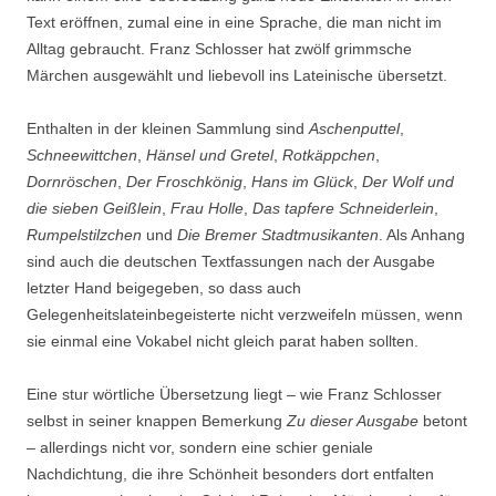
Text eröffnen, zumal eine in eine Sprache, die man nicht im
Alltag gebraucht. Franz Schlosser hat zwölf grimmsche
Märchen ausgewählt und liebevoll ins Lateinische übersetzt.
Enthalten in der kleinen Sammlung sind
Aschenputtel
,
Schneewittchen
,
Hänsel und Gretel
,
Rotkäppchen
,
Dornröschen
,
Der Froschkönig
,
Hans im Glück
,
Der Wolf und
die sieben Geißlein
,
Frau Holle
,
Das tapfere Schneiderlein
,
Rumpelstilzchen
und
Die Bremer Stadtmusikanten
. Als Anhang
sind auch die deutschen Textfassungen nach der Ausgabe
letzter Hand beigegeben, so dass auch
Gelegenheitslateinbegeisterte nicht verzweifeln müssen, wenn
sie einmal eine Vokabel nicht gleich parat haben sollten.
Eine stur wörtliche Übersetzung liegt – wie Franz Schlosser
selbst in seiner knappen Bemerkung
Zu dieser Ausgabe
betont
– allerdings nicht vor, sondern eine schier geniale
Nachdichtung, die ihre Schönheit besonders dort entfalten