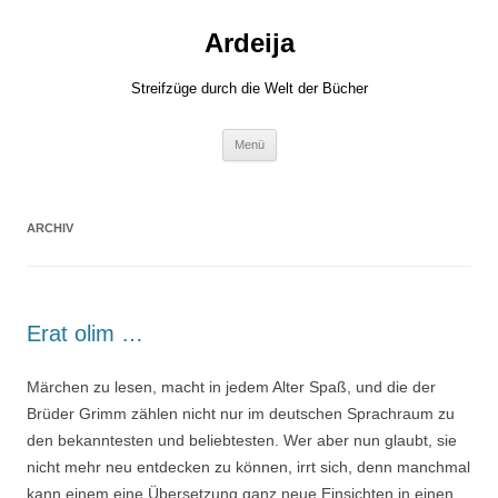
Zum
Inhalt
Ardeija
springen
Streifzüge durch die Welt der Bücher
Menü
ARCHIV
Erat olim …
Märchen zu lesen, macht in jedem Alter Spaß, und die der
Brüder Grimm zählen nicht nur im deutschen Sprachraum zu
den bekanntesten und beliebtesten. Wer aber nun glaubt, sie
nicht mehr neu entdecken zu können, irrt sich, denn manchmal
kann einem eine Übersetzung ganz neue Einsichten in einen