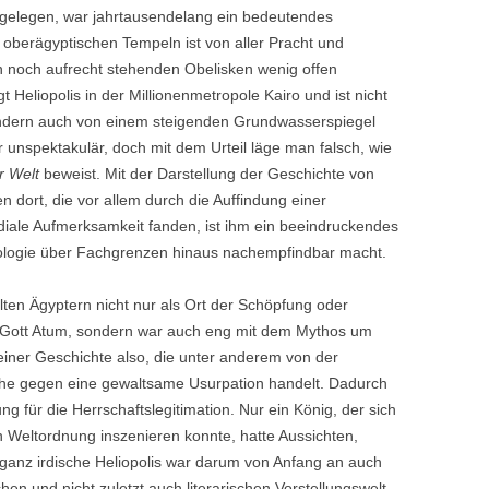
s gelegen, war jahrtausendelang ein bedeutendes
 oberägyptischen Tempeln ist von aller Pracht und
gen noch aufrecht stehenden Obelisken wenig offen
t Heliopolis in der Millionenmetropole Kairo und ist nicht
ern auch von einem steigenden Grundwasserspiegel
r unspektakulär, doch mit dem Urteil läge man falsch, wie
r Welt
beweist. Mit der Darstellung der Geschichte von
 dort, die vor allem durch die Auffindung einer
iale Aufmerksamkeit fanden, ist ihm ein beeindruckendes
ologie über Fachgrenzen hinaus nachempfindbar macht.
 alten Ägyptern nicht nur als Ort der Schöpfung oder
 Gott Atum, sondern war auch eng mit dem Mythos um
 einer Geschichte also, die unter anderem von der
he gegen eine gewaltsame Usurpation handelt. Dadurch
g für die Herrschaftslegitimation. Nur ein König, der sich
 Weltordnung inszenieren konnte, hatte Aussichten,
 ganz irdische Heliopolis war darum von Anfang an auch
schen und nicht zuletzt auch literarischen Vorstellungswelt