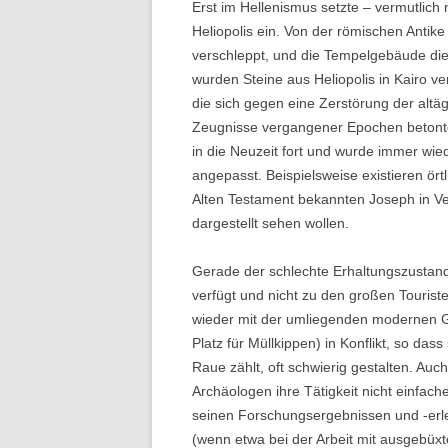
Erst im Hellenismus setzte – vermutlic
Heliopolis ein. Von der römischen Antik
verschleppt, und die Tempelgebäude dien
wurden Steine aus Heliopolis in Kairo ve
die sich gegen eine Zerstörung der alt
Zeugnisse vergangener Epochen betonten
in die Neuzeit fort und wurde immer wie
angepasst. Beispielsweise existieren ört
Alten Testament bekannten Joseph in Ve
dargestellt sehen wollen.
Gerade der schlechte Erhaltungszustand 
verfügt und nicht zu den großen Touriste
wieder mit der umliegenden modernen G
Platz für Müllkippen) in Konflikt, so das
Raue zählt, oft schwierig gestalten. Auc
Archäologen ihre Tätigkeit nicht einfach
seinen Forschungsergebnissen und -erle
(wenn etwa bei der Arbeit mit ausgebü