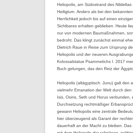
Heliopolis, am Südostrand des Nildelta
Heiligtum. Anders als bei den bekannten
Herrlichkeit jedoch bis auf einen einzi
Sichtbares erhalten geblieben. Heute lieg
nur von modernen Baumaßnahmen, sond
bedroht. Das klingt zunächst einmal ehe
Dietrich Raue in
Reise zum Ursprung de
Heliopolis und der neueren Ausgrabungen
Kolossalstatue Psammetichs I. 2017 med
Buch gelungen, das den Reiz der Ägypt
Heliopolis (altägyptisch: Junu) galt den
vielmehr Emanation der Welt durch den
Isis, Osiris, Seth und Horus verbunden,
Durchsetzung rechtmäßiger Erbansprüc
gewann Heliopolis eine zentrale Bedeutun
hier überzeugend als Garant der rechten
dauerhaft an der Macht zu bleiben. Das
mit dem Heliopolis der religiösen, politi