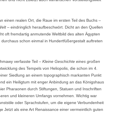
an einen realen Ort, die Raue im ersten Teil des Buchs –
Welt
– eindringlich heraufbeschwört. Dicht an den Quellen
cht oft fremdartig anmutende Weltbild des alten Ägypten
ch durchaus schon einmal in Hundertfüßergestalt auftreten
shmawy verfasste Teil –
Kleine Geschichte eines großen
ntwicklung des Tempels von Heliopolis, die schon im 4.
 einer Siedlung an einem topographisch markanten Punkt
nd ein Heiligtum mit enger Anbindung an das Königshaus
ier Pharaonen durch Stiftungen, Statuen und Inschriften
ßeren und kleineren Umfangs vornehmen. Wichtig war
Kunststile oder Sprachstufen, um die eigene Verbundenheit
ge Jetzt als eine Art Renaissance einer vermeintlich guten