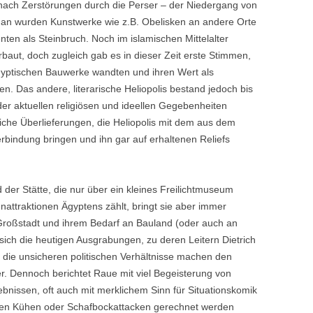
h nach Zerstörungen durch die Perser – der Niedergang von
e an wurden Kunstwerke wie z.B. Obelisken an andere Orte
ten als Steinbruch. Noch im islamischen Mittelalter
rbaut, doch zugleich gab es in dieser Zeit erste Stimmen,
ägyptischen Bauwerke wandten und ihren Wert als
. Das andere, literarische Heliopolis bestand jedoch bis
der aktuellen religiösen und ideellen Gegebenheiten
liche Überlieferungen, die Heliopolis mit dem aus dem
rbindung bringen und ihn gar auf erhaltenen Reliefs
der Stätte, die nur über ein kleines Freilichtmuseum
nattraktionen Ägyptens zählt, bringt sie aber immer
roßstadt und ihrem Bedarf an Bauland (oder auch an
s sich die heutigen Ausgrabungen, zu deren Leitern Dietrich
h die unsicheren politischen Verhältnisse machen den
er. Dennoch berichtet Raue mit viel Begeisterung von
bnissen, oft auch mit merklichem Sinn für Situationskomik
xten Kühen oder Schafbockattacken gerechnet werden