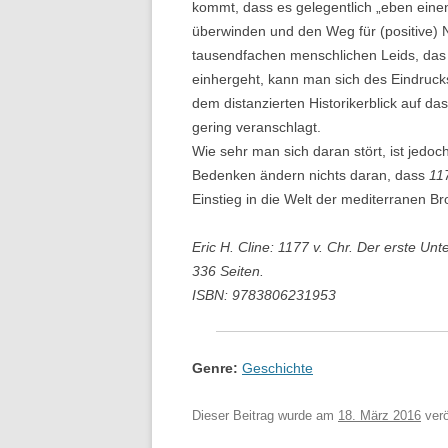
kommt, dass es gelegentlich „eben einen
überwinden und den Weg für (positive) 
tausendfachen menschlichen Leids, das
einhergeht, kann man sich des Eindrucks
dem distanzierten Historikerblick auf da
gering veranschlagt.
Wie sehr man sich daran stört, ist jedo
Bedenken ändern nichts daran, dass
11
Einstieg in die Welt der mediterranen Bro
Eric H. Cline: 1177 v. Chr. Der erste Un
336 Seiten.
ISBN: 9783806231953
Genre:
Geschichte
Dieser Beitrag wurde am
18. März 2016
verö