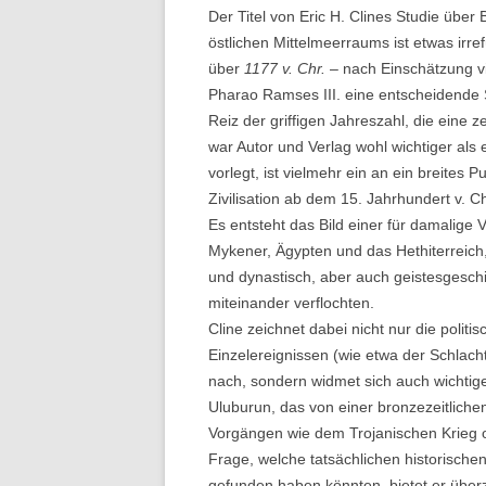
Der Titel von Eric H. Clines Studie über
östlichen Mittelmeerraums ist etwas irre
über
1177 v. Chr.
– nach Einschätzung vie
Pharao Ramses III. eine entscheidende S
Reiz der griffigen Jahreszahl, die eine z
war Autor und Verlag wohl wichtiger als 
vorlegt, ist vielmehr ein an ein breites
Zivilisation ab dem 15. Jahrhundert v. 
Es entsteht das Bild einer für damalige 
Mykener, Ägypten und das Hethiterreich
und dynastisch, aber auch geistesgeschich
miteinander verflochten.
Cline zeichnet dabei nicht nur die politi
Einzelereignissen (wie etwa der Schlac
nach, sondern widmet sich auch wichtig
Uluburun, das von einer bronzezeitlich
Vorgängen wie dem Trojanischen Krieg o
Frage, welche tatsächlichen historischen
gefunden haben könnten, bietet er übe