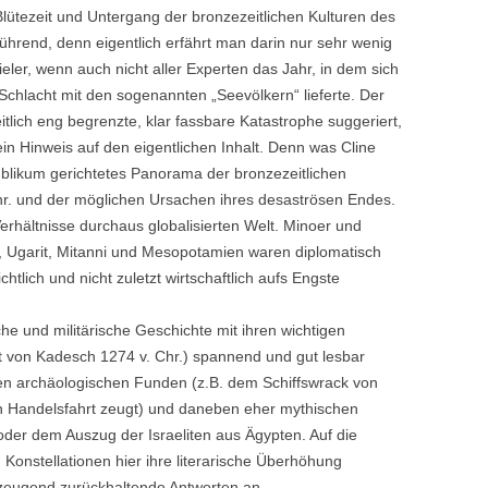
 Blütezeit und Untergang der bronzezeitlichen Kulturen des
führend, denn eigentlich erfährt man darin nur sehr wenig
ler, wenn auch nicht aller Experten das Jahr, in dem sich
chlacht mit den sogenannten „Seevölkern“ lieferte. Der
eitlich eng begrenzte, klar fassbare Katastrophe suggeriert,
ein Hinweis auf den eigentlichen Inhalt. Denn was Cline
 Publikum gerichtetes Panorama der bronzezeitlichen
Chr. und der möglichen Ursachen ihres desaströsen Endes.
Verhältnisse durchaus globalisierten Welt. Minoer und
, Ugarit, Mitanni und Mesopotamien waren diplomatisch
tlich und nicht zuletzt wirtschaftlich aufs Engste
sche und militärische Geschichte mit ihren wichtigen
ht von Kadesch 1274 v. Chr.) spannend und gut lesbar
en archäologischen Funden (z.B. dem Schiffswrack von
en Handelsfahrt zeugt) und daneben eher mythischen
der dem Auszug der Israeliten aus Ägypten. Auf die
 Konstellationen hier ihre literarische Überhöhung
rzeugend zurückhaltende Antworten an.