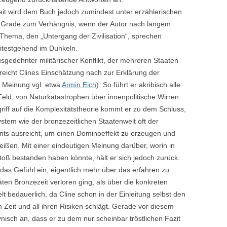
eit wird dem Buch jedoch zumindest unter erzählerischen
 Grade zum Verhängnis, wenn der Autor nach langem
 Thema, den „Untergang der Zivilisation“, sprechen
eitestgehend im Dunkeln.
usgedehnter militärischer Konflikt, der mehreren Staaten
eicht Clines Einschätzung nach zur Erklärung der
n Meinung vgl. etwa
Armin Eich
). So führt er akribisch alle
Feld, von Naturkatastrophen über innenpolitische Wirren
griff auf die Komplexitätstheorie kommt er zu dem Schluss,
stem wie der bronzezeitlichen Staatenwelt oft der
ts ausreicht, um einen Dominoeffekt zu erzeugen und
reißen. Mit einer eindeutigen Meinung darüber, worin in
toß bestanden haben könnte, hält er sich jedoch zurück.
das Gefühl ein, eigentlich mehr über das erfahren zu
en Bronzezeit verloren ging, als über die konkreten
lt bedauerlich, da Cline schon in der Einleitung selbst den
 Zeit und all ihren Risiken schlägt. Gerade vor diesem
isch an, dass er zu dem nur scheinbar tröstlichen Fazit