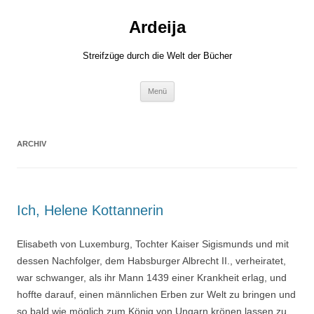
Zum
Inhalt
Ardeija
springen
Streifzüge durch die Welt der Bücher
Menü
ARCHIV
Ich, Helene Kottannerin
Elisabeth von Luxemburg, Tochter Kaiser Sigismunds und mit
dessen Nachfolger, dem Habsburger Albrecht II., verheiratet,
war schwanger, als ihr Mann 1439 einer Krankheit erlag, und
hoffte darauf, einen männlichen Erben zur Welt zu bringen und
so bald wie möglich zum König von Ungarn krönen lassen zu