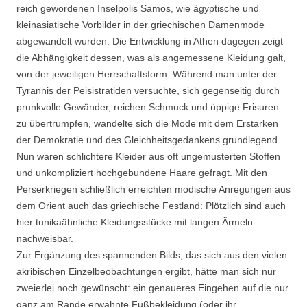
reich gewordenen Inselpolis Samos, wie ägyptische und
kleinasiatische Vorbilder in der griechischen Damenmode
abgewandelt wurden. Die Entwicklung in Athen dagegen zeigt
die Abhängigkeit dessen, was als angemessene Kleidung galt,
von der jeweiligen Herrschaftsform: Während man unter der
Tyrannis der Peisistratiden versuchte, sich gegenseitig durch
prunkvolle Gewänder, reichen Schmuck und üppige Frisuren
zu übertrumpfen, wandelte sich die Mode mit dem Erstarken
der Demokratie und des Gleichheitsgedankens grundlegend.
Nun waren schlichtere Kleider aus oft ungemusterten Stoffen
und unkompliziert hochgebundene Haare gefragt. Mit den
Perserkriegen schließlich erreichten modische Anregungen aus
dem Orient auch das griechische Festland: Plötzlich sind auch
hier tunikaähnliche Kleidungsstücke mit langen Ärmeln
nachweisbar.
Zur Ergänzung des spannenden Bilds, das sich aus den vielen
akribischen Einzelbeobachtungen ergibt, hätte man sich nur
zweierlei noch gewünscht: ein genaueres Eingehen auf die nur
ganz am Rande erwähnte Fußbekleidung (oder ihr