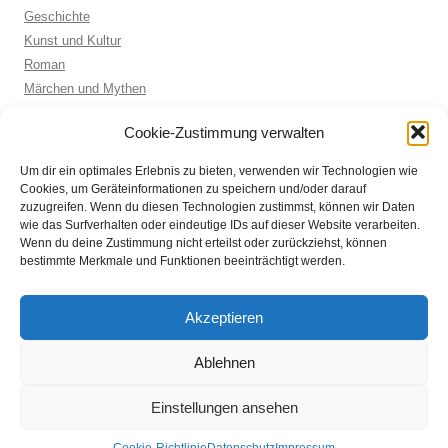
Geschichte
Kunst und Kultur
Roman
Märchen und Mythen
Biographie
Cookie-Zustimmung verwalten
Kinderbuch
Anthologie
Um dir ein optimales Erlebnis zu bieten, verwenden wir Technologien wie
Sachbuch allgemein
Cookies, um Geräteinformationen zu speichern und/oder darauf
zuzugreifen. Wenn du diesen Technologien zustimmst, können wir Daten
wie das Surfverhalten oder eindeutige IDs auf dieser Website verarbeiten.
Wenn du deine Zustimmung nicht erteilst oder zurückziehst, können
ARCHIVE
bestimmte Merkmale und Funktionen beeinträchtigt werden.
Archive
Akzeptieren
Ablehnen
Einstellungen ansehen
Datenschutz
Stolz präsentiert von WordPress