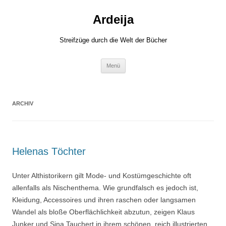
Zum
Inhalt
Ardeija
springen
Streifzüge durch die Welt der Bücher
Menü
ARCHIV
Helenas Töchter
Unter Althistorikern gilt Mode- und Kostümgeschichte oft
allenfalls als Nischenthema. Wie grundfalsch es jedoch ist,
Kleidung, Accessoires und ihren raschen oder langsamen
Wandel als bloße Oberflächlichkeit abzutun, zeigen Klaus
Junker und Sina Tauchert in ihrem schönen, reich illustrierten