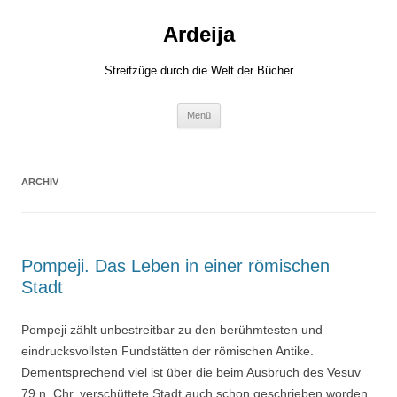
Zum
Inhalt
Ardeija
springen
Streifzüge durch die Welt der Bücher
Menü
ARCHIV
Pompeji. Das Leben in einer römischen
Stadt
Pompeji zählt unbestreitbar zu den berühmtesten und
eindrucksvollsten Fundstätten der römischen Antike.
Dementsprechend viel ist über die beim Ausbruch des Vesuv
79 n. Chr. verschüttete Stadt auch schon geschrieben worden.