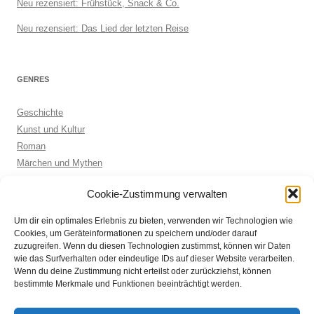
Neu rezensiert: Frühstück, Snack & Co.
Neu rezensiert: Das Lied der letzten Reise
GENRES
Geschichte
Kunst und Kultur
Roman
Märchen und Mythen
Biographie
Cookie-Zustimmung verwalten
Kinderbuch
Anthologie
Um dir ein optimales Erlebnis zu bieten, verwenden wir Technologien wie
Sachbuch allgemein
Cookies, um Geräteinformationen zu speichern und/oder darauf
zuzugreifen. Wenn du diesen Technologien zustimmst, können wir Daten
wie das Surfverhalten oder eindeutige IDs auf dieser Website verarbeiten.
Wenn du deine Zustimmung nicht erteilst oder zurückziehst, können
ARCHIVE
bestimmte Merkmale und Funktionen beeinträchtigt werden.
Archive