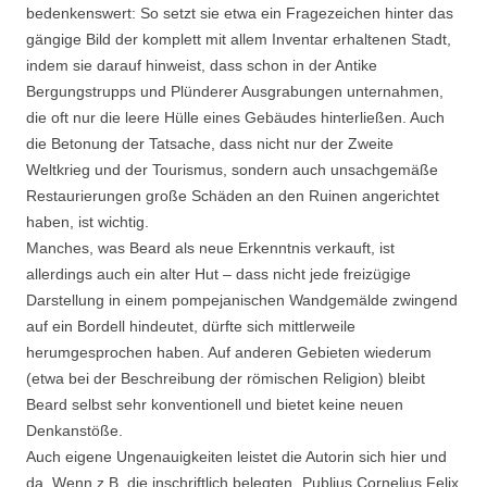
bedenkenswert: So setzt sie etwa ein Fragezeichen hinter das
gängige Bild der komplett mit allem Inventar erhaltenen Stadt,
indem sie darauf hinweist, dass schon in der Antike
Bergungstrupps und Plünderer Ausgrabungen unternahmen,
die oft nur die leere Hülle eines Gebäudes hinterließen. Auch
die Betonung der Tatsache, dass nicht nur der Zweite
Weltkrieg und der Tourismus, sondern auch unsachgemäße
Restaurierungen große Schäden an den Ruinen angerichtet
haben, ist wichtig.
Manches, was Beard als neue Erkenntnis verkauft, ist
allerdings auch ein alter Hut – dass nicht jede freizügige
Darstellung in einem pompejanischen Wandgemälde zwingend
auf ein Bordell hindeutet, dürfte sich mittlerweile
herumgesprochen haben. Auf anderen Gebieten wiederum
(etwa bei der Beschreibung der römischen Religion) bleibt
Beard selbst sehr konventionell und bietet keine neuen
Denkanstöße.
Auch eigene Ungenauigkeiten leistet die Autorin sich hier und
da. Wenn z.B. die inschriftlich belegten „Publius Cornelius Felix