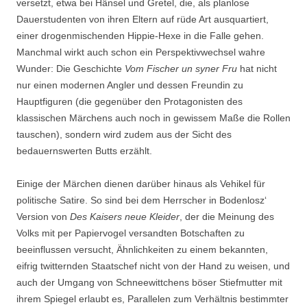
versetzt, etwa bei Hänsel und Gretel, die, als planlose
Dauerstudenten von ihren Eltern auf rüde Art ausquartiert,
einer drogenmischenden Hippie-Hexe in die Falle gehen.
Manchmal wirkt auch schon ein Perspektivwechsel wahre
Wunder: Die Geschichte
Vom Fischer un syner Fru
hat nicht
nur einen modernen Angler und dessen Freundin zu
Hauptfiguren (die gegenüber den Protagonisten des
klassischen Märchens auch noch in gewissem Maße die Rollen
tauschen), sondern wird zudem aus der Sicht des
bedauernswerten Butts erzählt.
Einige der Märchen dienen darüber hinaus als Vehikel für
politische Satire. So sind bei dem Herrscher in Bodenlosz‘
Version von
Des Kaisers neue Kleider
, der die Meinung des
Volks mit per Papiervogel versandten Botschaften zu
beeinflussen versucht, Ähnlichkeiten zu einem bekannten,
eifrig twitternden Staatschef nicht von der Hand zu weisen, und
auch der Umgang von Schneewittchens böser Stiefmutter mit
ihrem Spiegel erlaubt es, Parallelen zum Verhältnis bestimmter