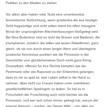
Politiker zu den Medien zu ziehen.
Vor allem aber haben viele Texte eine unverkennbar
feministische Stoßrichtung, wenn gnadenlos die aus heutiger
Sicht fragwürdige und nicht selten latent bis offen misogyne
Moral der ursprünglichen Märchenfassungen bloßgelegt wird.
Bei Nina Bodenlosz sind es nicht die Braven und Biederen, die
triumphieren, sondern die stillen wie lauten Rebellinnen, ganz
gleich, ob sie nun durch einen langen Atem und überlegene
juristische Kenntnisse punkten wie die Prinzessin in der
Geschichte vom glücklicherweise Doch-nicht-ganz-König
Drosselbart, offensiv für ihre Rechte kämpfen wie die
Pechmarie oder wie Rapunzel zu der Erkenntnis gelangen,
dass es nie zu spät ist, sein Leben selbst in die Hand zu
nehmen. Aber nicht nur Frauen haben unter restriktiven
gesellschaftlichen Spielregeln zu leiden: So hat es in
Fröschelein
der Froschkönig auch nicht leichter als die
Prinzessin, und wer sich schon immer gefragt hat, warum der
eiserne Heinrich – pardon, der Diener Willi! – von allen am