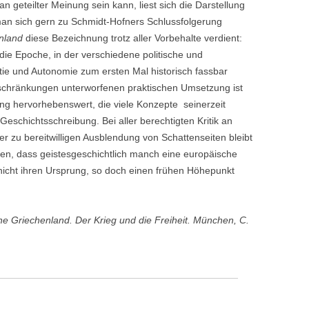
n geteilter Meinung sein kann, liest sich die Darstellung
an sich gern zu Schmidt-Hofners Schlussfolgerung
nland
diese Bezeichnung trotz aller Vorbehalte verdient:
s die Epoche, in der verschiedene politische und
ie und Autonomie zum ersten Mal historisch fassbar
nschränkungen unterworfenen praktischen Umsetzung ist
ung hervorhebenswert, die viele Konzepte seinerzeit
eschichtsschreibung. Bei aller berechtigten Kritik an
er zu bereitwilligen Ausblendung von Schattenseiten bleibt
n, dass geistesgeschichtlich manch eine europäische
t nicht ihren Ursprung, so doch einen frühen Höhepunkt
e Griechenland. Der Krieg und die Freiheit. München, C.