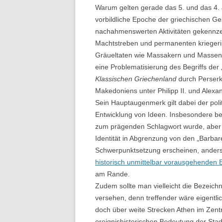
Warum gelten gerade das 5. und das 4. J
vorbildliche Epoche der griechischen Ges
nachahmenswerten Aktivitäten gekennz
Machtstreben und permanenten kriegeri
Gräueltaten wie Massakern und Massenv
eine Problematisierung des Begriffs der
Klassischen Griechenland
durch Perserk
Makedoniens unter Philipp II. und Alex
Sein Hauptaugenmerk gilt dabei der poli
Entwicklung von Ideen. Insbesondere besch
zum prägenden Schlagwort wurde, aber e
Identität in Abgrenzung von den „Barba
Schwerpunktsetzung erscheinen, anders
historisch unmittelbar vorausgehenden
am Rande.
Zudem sollte man vielleicht die Bezeich
versehen, denn treffender wäre eigentli
doch über weite Strecken Athen im Zen
ereignishistorischen Bedeutung der St