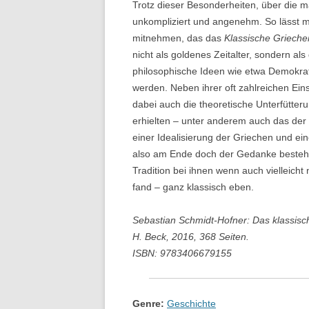
Trotz dieser Besonderheiten, über die ma
unkompliziert und angenehm. So lässt m
mitnehmen, das das
Klassische Grieche
nicht als goldenes Zeitalter, sondern al
philosophische Ideen wie etwa Demokrat
werden. Neben ihrer oft zahlreichen Ei
dabei auch die theoretische Unterfütter
erhielten – unter anderem auch das der G
einer Idealisierung der Griechen und ein
also am Ende doch der Gedanke bestehe
Tradition bei ihnen wenn auch vielleich
fand – ganz klassisch eben.
Sebastian Schmidt-Hofner: Das klassisch
H. Beck, 2016, 368 Seiten.
ISBN: 9783406679155
Genre:
Geschichte