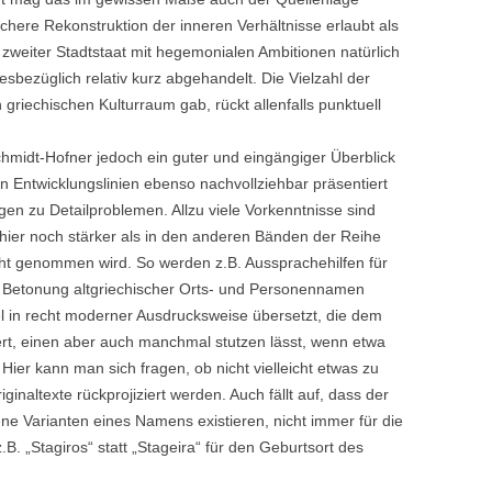
lichere Rekonstruktion der inneren Verhältnisse erlaubt als
s zweiter Stadtstaat mit hegemonialen Ambitionen natürlich
iesbezüglich relativ kurz abgehandelt. Die Vielzahl der
griechischen Kulturraum gab, rückt allenfalls punktuell
midt-Hofner jedoch ein guter und eingängiger Überblick
 Entwicklungslinien ebenso nachvollziehbar präsentiert
en zu Detailproblemen. Allzu viele Vorkenntnisse sind
a hier noch stärker als in den anderen Bänden der Reihe
ht genommen wird. So werden z.B. Aussprachehilfen für
de Betonung altgriechischer Orts- und Personennamen
gel in recht moderner Ausdrucksweise übersetzt, die dem
ert, einen aber auch manchmal stutzen lässt, wenn etwa
 Hier kann man sich fragen, ob nicht vielleicht etwas zu
iginaltexte rückprojiziert werden. Auch fällt auf, dass der
ene Varianten eines Namens existieren, nicht immer für die
.B. „Stagiros“ statt „Stageira“ für den Geburtsort des