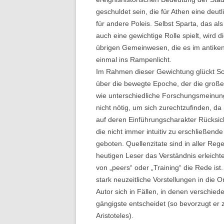
geschuldet sein, die für Athen eine deut
für andere Poleis. Selbst Sparta, das al
auch eine gewichtige Rolle spielt, wird d
übrigen Gemeinwesen, die es im antiken 
einmal ins Rampenlicht.
Im Rahmen dieser Gewichtung glückt Sch
über die bewegte Epoche, der die großen
wie unterschiedliche Forschungsmeinung
nicht nötig, um sich zurechtzufinden, d
auf deren Einführungscharakter Rücksic
die nicht immer intuitiv zu erschließen
geboten. Quellenzitate sind in aller Re
heutigen Leser das Verständnis erleicht
von „peers“ oder „Training“ die Rede ist.
stark neuzeitliche Vorstellungen in die Or
Autor sich in Fällen, in denen verschied
gängigste entscheidet (so bevorzugt er z
Aristoteles).