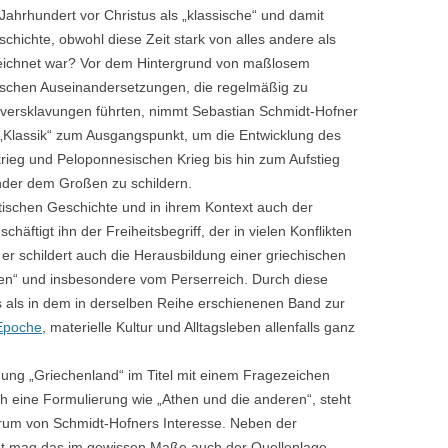
ahrhundert vor Christus als „klassische“ und damit
chichte, obwohl diese Zeit stark von alles andere als
eichnet war? Vor dem Hintergrund von maßlosem
schen Auseinandersetzungen, die regelmäßig zu
ersklavungen führten, nimmt Sebastian Schmidt-Hofner
 „Klassik“ zum Ausgangspunkt, um die Entwicklung des
rieg und Peloponnesischen Krieg bis hin zum Aufstieg
ander dem Großen zu schildern.
tischen Geschichte und in ihrem Kontext auch der
äftigt ihn der Freiheitsbegriff, der in vielen Konflikten
r schildert auch die Herausbildung einer griechischen
ren“ und insbesondere vom Perserreich. Durch diese
 als in dem in derselben Reihe erschienenen Band zur
 Epoche
, materielle Kultur und Alltagsleben allenfalls ganz
nung „Griechenland“ im Titel mit einem Fragezeichen
ch eine Formulierung wie „Athen und die anderen“, steht
trum von Schmidt-Hofners Interesse. Neben der
adt mag das im gewissen Maße auch der Quellenlage