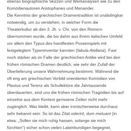
ebenso biographische Skizzen und Werkanalysen wie zu den
Komödienautoren Aristophanes und Menander.
Die Kenntnis der griechischen Dramentradition ist unabdingbar
notwendig, um zu verstehen, in welcher Form die
Theaterkultur ab den 3. Jh. v. Chr. von den Römern
übernommen wurde, die bis dahin aus ihrem italischen Umfeld
vor allem den Typus des handfesten Possenspiels mit
festgelegtem Typeninventar kannten (
fabula Atellana
). Fast
noch stärker als im Falle der griechischen Antike wird bei den
frühen römischen Dramen deutlich, wie sehr der Zufall der
Überlieferung unsere Wahrnehmung bestimmt. Während die
oft eng am griechischen Vorbild orientierten Komödien von
Plautus und Terenz als Schullektüre die Jahrtausende
überdauerten, sind uns die frühen römischen Tragödien bis auf
einzelne aus dem Kontext gerissene Zeilen nicht mehr
zugänglich. Was bleibt, kann aber ironischerweise durchaus
sehr bekannt sein: So ist das Zitat
oderint, dum metuant
(in
etwa: „Sollen sie mich ruhig hassen, solange sie mich
fürchten“) sicher schon vielen Lateinkundigen begegnet,