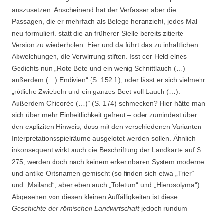
auszusetzen. Anscheinend hat der Verfasser aber die
Passagen, die er mehrfach als Belege heranzieht, jedes Mal
neu formuliert, statt die an früherer Stelle bereits zitierte
Version zu wiederholen. Hier und da führt das zu inhaltlichen
Abweichungen, die Verwirrung stiften. Isst der Held eines
Gedichts nun „Rote Bete und ein wenig Schnittlauch (…)
außerdem (…) Endivien“ (S. 152 f.), oder lässt er sich vielmehr
„rötliche Zwiebeln und ein ganzes Beet voll Lauch (…).
Außerdem Chicorée (…)“ (S. 174) schmecken? Hier hätte man
sich über mehr Einheitlichkeit gefreut – oder zumindest über
den expliziten Hinweis, dass mit den verschiedenen Varianten
Interpretationsspielräume ausgelotet werden sollen. Ähnlich
inkonsequent wirkt auch die Beschriftung der Landkarte auf S.
275, werden doch nach keinem erkennbaren System moderne
und antike Ortsnamen gemischt (so finden sich etwa „Trier“
und „Mailand“, aber eben auch „Toletum“ und „Hierosolyma“).
Abgesehen von diesen kleinen Auffälligkeiten ist diese
Geschichte der römischen Landwirtschaft
jedoch rundum