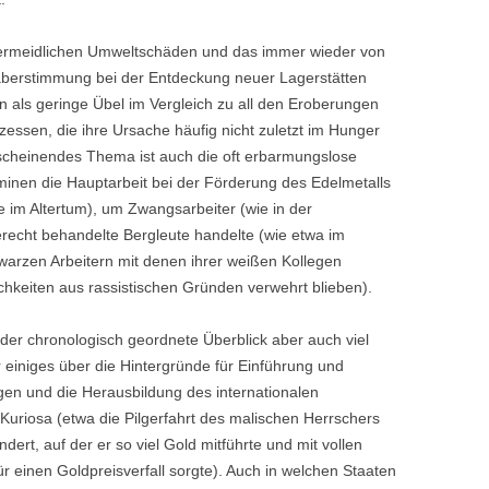
vermeidlichen Umweltschäden und das immer wieder von
äberstimmung bei der Entdeckung neuer Lagerstätten
 als geringe Übel im Vergleich zu all den Eroberungen
xzessen, die ihre Ursache häufig nicht zuletzt im Hunger
scheinendes Thema ist auch die oft erbarmungslose
minen die Hauptarbeit bei der Förderung des Edelmetalls
e im Altertum), um Zwangsarbeiter (wie in der
erecht behandelte Bergleute handelte (wie etwa im
warzen Arbeitern mit denen ihrer weißen Kollegen
hkeiten aus rassistischen Gründen verwehrt blieben).
der chronologisch geordnete Überblick aber auch viel
r einiges über die Hintergründe für Einführung und
en und die Herausbildung des internationalen
uriosa (etwa die Pilgerfahrt des malischen Herrschers
ert, auf der er so viel Gold mitführte und mit vollen
r einen Goldpreisverfall sorgte). Auch in welchen Staaten