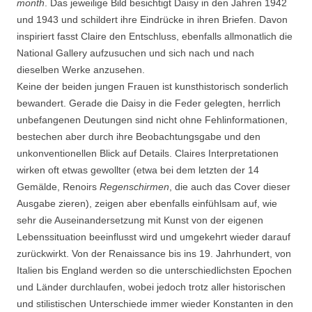
month
. Das jeweilige Bild besichtigt Daisy in den Jahren 1942
und 1943 und schildert ihre Eindrücke in ihren Briefen. Davon
inspiriert fasst Claire den Entschluss, ebenfalls allmonatlich die
National Gallery aufzusuchen und sich nach und nach
dieselben Werke anzusehen.
Keine der beiden jungen Frauen ist kunsthistorisch sonderlich
bewandert. Gerade die Daisy in die Feder gelegten, herrlich
unbefangenen Deutungen sind nicht ohne Fehlinformationen,
bestechen aber durch ihre Beobachtungsgabe und den
unkonventionellen Blick auf Details. Claires Interpretationen
wirken oft etwas gewollter (etwa bei dem letzten der 14
Gemälde, Renoirs
Regenschirmen
, die auch das Cover dieser
Ausgabe zieren), zeigen aber ebenfalls einfühlsam auf, wie
sehr die Auseinandersetzung mit Kunst von der eigenen
Lebenssituation beeinflusst wird und umgekehrt wieder darauf
zurückwirkt. Von der Renaissance bis ins 19. Jahrhundert, von
Italien bis England werden so die unterschiedlichsten Epochen
und Länder durchlaufen, wobei jedoch trotz aller historischen
und stilistischen Unterschiede immer wieder Konstanten in den