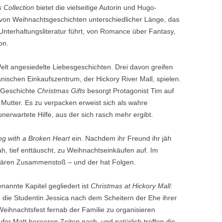
 Collection
bietet die vielseitige Autorin und Hugo-
i von Weihnachtsgeschichten unterschiedlicher Länge, das
Unterhaltungsliteratur führt, von Romance über Fantasy,
on.
elt angesiedelte Liebesgeschichten. Drei davon greifen
anischen Einkaufszentrum, der Hickory River Mall, spielen.
-Geschichte
Christmas Gifts
besorgt Protagonist Tim auf
 Mutter. Es zu verpacken erweist sich als wahre
erwartete Hilfe, aus der sich rasch mehr ergibt.
g with a Broken Heart
ein. Nachdem ihr Freund ihr jäh
, tief enttäuscht, zu Weihnachtseinkäufen auf. Im
ären Zusammenstoß – und der hat Folgen.
annte Kapitel gegliedert ist
Christmas at Hickory Mall:
 die Studentin Jessica nach dem Scheitern der Ehe ihrer
 Weihnachtsfest fernab der Familie zu organisieren
er Matt besseren Zeiten nach, und natürlich treffen die