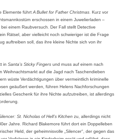
he Elemente führt
A Bullet for Father Christmas
. Kurz vor
htsmannkostüm erschossen in einem Juwelierladen –
bei einem Raubversuch. Der Fall stellt Detective
n Rätsel, aber vielleicht noch schwieriger ist die Frage
 auftreiben soll, das ihre kleine Nichte sich von ihr
t in
Santa’s Sticky Fingers
und muss auf einem nach
hen Weihnachtsmarkt auf die Jagd nach Taschendieben
n wüste Verdächtigungen über vermeintlich kriminelle
osen geäußert werden, führen Helens Nachforschungen
elles Geschenk für ihre Nichte aufzutreiben, ist allerdings
orderung.
ilencer: St. Nicholas of Hell’s Kitchen
zu, allerdings nicht
30er Jahre. Richard Blakemore führt dort ein Doppelleben
arischer Held, der geheimnisvolle „Silencer“, der gegen das
 vor Verfolgern in ein Kinderheim gerät und erfährt, dass