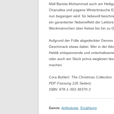
Mall Barista Mohammad auch am Heiliga
Chanukka und pagane Winterbräuche Erw
nun begangen wird: für liebevoll beschr
ein garantierter Nebeneffekt der Lektür
Weckmännchen über Kekse bis hin zu 
Aufgrund der Fülle abgedeckter Genres i
Geschmack etwas dabei. Wer in der Adv
Hektik entspannende und unterhaltsame
oder auch am Stück prima weglesen läss
machen.
Cora Buhlert: The Christmas Collection.
PDF-Fassung 226 Seiten).
ISBN: 978-1-393-38370-3
Genre:
Anthologie
,
Erzählung