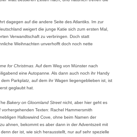
hrt dagegen auf die andere Seite des Atlantiks. Im zur
utschland weigert die junge Katie sich zum ersten Mal,
rten Verwandtschaft zu verbringen. Doch statt
hnliche Weihnachten unverhofft doch noch nette
ome for Christmas
. Auf dem Weg von Münster nach
iligabend eine Autopanne. Als dann auch noch ihr Handy
f dem Parkplatz, auf dem ihr Wagen liegengeblieben ist, ist
e erst geglaubt hat.
The
Bakery on Gloomland Street
nicht, aber hier geht es
fünf vorhergehenden Texten: Rachel Hammersmith
g nebligen Hallowwind Cove, ohne beim Namen der
u ahnen, bekommt es aber dann in der Adventszeit mit
enn der ist, wie sich herausstellt, nur auf sehr spezielle