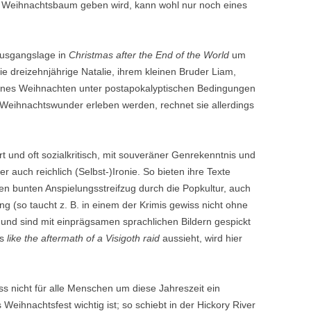
gen Weihnachtsbaum geben wird, kann wohl nur noch eines
 Ausgangslage in
Christmas after the End of the World
um
die dreizehnjährige Natalie, ihrem kleinen Bruder Liam,
hönes Weihnachten unter postapokalyptischen Bedingungen
n Weihnachtswunder erleben werden, rechnet sie allerdings
rt und oft sozialkritisch, mit souveräner Genrekenntnis und
r auch reichlich (Selbst-)Ironie. So bieten ihre Texte
n bunten Anspielungsstreifzug durch die Popkultur, auch
g (so taucht z. B. in einem der Krimis gewiss nicht ohne
 und sind mit einprägsamen sprachlichen Bildern gespickt
as
like the aftermath of a Visigoth raid
aussieht, wird hier
s nicht für alle Menschen um diese Jahreszeit ein
s Weihnachtsfest wichtig ist; so schiebt in der Hickory River