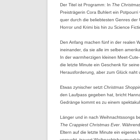
Der Titel ist Programm: In
The Christmas
Preisträgerin Cora Buhlert ein Potpourr
quer durch die beliebtesten Genres der 
Horror und Krimi bis hin zu Science Ficti
Den Anfang machen fünf in der realen W
ineinander, da sie alle im selben amerik
In der warmherzigen kleinen Meet-Cute
die letzte Minute ein Geschenk für seine
Herausforderung, aber zum Glück naht un
Etwas zynischer setzt
Christmas Shoppin
den Laufpass gegeben hat, bricht Hannah
Gedränge kommt es zu einem spektakul
Länger und in nach Weihnachtssongs ben
The Crappiest Christmas Ever
. Während
Eltern auf die letzte Minute ein eigenes
versucht, trauert Weihnachtsbaumverkäuf