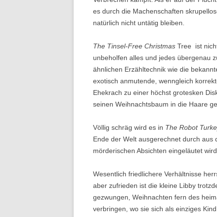
es durch die Machenschaften skrupellose
natürlich nicht untätig bleiben.
The Tinsel-Free Christmas
Tree ist nich
unbeholfen alles und jedes übergenau zu
ähnlichen Erzähltechnik wie die bekann
exotisch anmutende, wenngleich korrekte
Ehekrach zu einer höchst grotesken Dis
seinen Weihnachtsbaum in die Haare gerät
Völlig schräg wird es in
The Robot Turke
Ende der Welt ausgerechnet durch aus 
mörderischen Absichten eingeläutet wird
Wesentlich friedlichere Verhältnisse her
aber zufrieden ist die kleine Libby trotz
gezwungen, Weihnachten fern des heima
verbringen, wo sie sich als einziges Kind