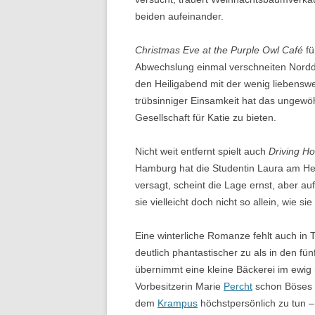
beiden aufeinander.
Christmas Eve at the Purple Owl Café
fü
Abwechslung einmal verschneiten Nordde
den Heiligabend mit der wenig liebenswe
trübsinniger Einsamkeit hat das ungewö
Gesellschaft für Katie zu bieten.
Nicht weit entfernt spielt auch
Driving H
Hamburg hat die Studentin Laura am He
versagt, scheint die Lage ernst, aber au
sie vielleicht doch nicht so allein, wie si
Eine winterliche Romanze fehlt auch in
deutlich phantastischer zu als in den 
übernimmt eine kleine Bäckerei im ewi
Vorbesitzerin Marie
Percht
schon Böses z
dem
Krampus
höchstpersönlich zu tun – d