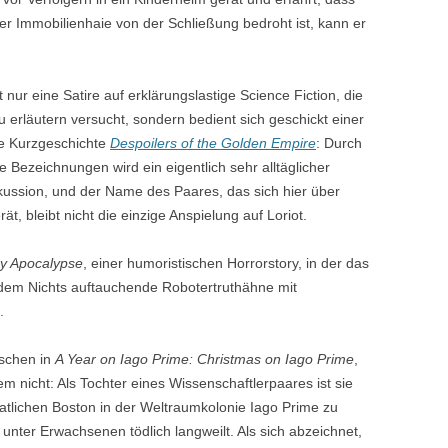
r Immobilienhaie von der Schließung bedroht ist, kann er
t nur eine Satire auf erklärungslastige Science Fiction, die
 erläutern versucht, sondern bedient sich geschickt einer
te Kurzgeschichte
Despoilers of the Golden Empire
: Durch
 Bezeichnungen wird ein eigentlich sehr alltäglicher
kussion, und der Name des Paares, das sich hier über
, bleibt nicht die einzige Anspielung auf Loriot.
y Apocalypse
, einer humoristischen Horrorstory, in der das
dem Nichts auftauchende Robotertruthähne mit
.
rschen in
A Year on Iago Prime: Christmas on Iago Prime
,
dem nicht: Als Tochter eines Wissenschaftlerpaares ist sie
tlichen Boston in der Weltraumkolonie Iago Prime zu
 unter Erwachsenen tödlich langweilt. Als sich abzeichnet,