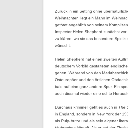
Zurück in ein Setting ohne übernatürlic
Weihnachten liegt ein Mann im Weihnac
getötet angeblich von seinem Komplizen 
Inspector Helen Shepherd zunächst vor ei
zu klären, wo sie das besondere Spielzeug
wünscht.
Helen Shepherd hat einen zweiten Auftrit
deutschem Vorbild gestalteten englisc
gehen. Während von den Marktbeschicker
Osteuropäer und den örtlichen Obdachl
bald auf eine ganz andere Spur. Ein spezi
auch diesmal wieder eine echte Herausf
Durchaus kriminell geht es auch in
The S
in England, sondern in New York der 19
als Pulp-Autor und als sein eigener liter
Verbrechen kämpft. Als er auf der Flucht