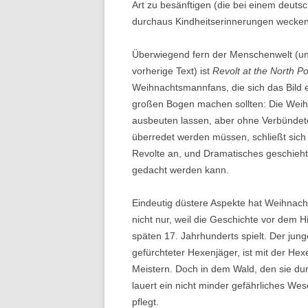
Art zu besänftigen (die bei einem deuts
durchaus Kindheitserinnerungen wecken 
Überwiegend fern der Menschenwelt (und
vorherige Text) ist
Revolt at the North P
Weihnachtsmannfans, die sich das Bild e
großen Bogen machen sollten: Die Weihn
ausbeuten lassen, aber ohne Verbünde
überredet werden müssen, schließt sich
Revolte an, und Dramatisches geschieht,
gedacht werden kann.
Eindeutig düstere Aspekte hat Weihnach
nicht nur, weil die Geschichte vor dem
späten 17. Jahrhunderts spielt. Der jun
gefürchteter Hexenjäger, ist mit der He
Meistern. Doch in dem Wald, den sie du
lauert ein nicht minder gefährliches We
pflegt.