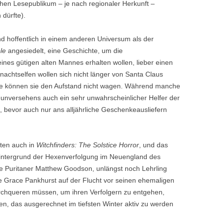
chen Lesepublikum – je nach regionaler Herkunft –
dürfte).
 hoffentlich in einem anderen Universum als der
ole
angesiedelt, eine Geschichte, um die
ines gütigen alten Mannes erhalten wollen, lieber einen
achtselfen wollen sich nicht länger von Santa Claus
te können sie den Aufstand nicht wagen. Während manche
 unversehens auch ein sehr unwahrscheinlicher Helfer der
 bevor auch nur ans alljährliche Geschenkeausliefern
ten auch in
Witchfinders: The Solstice Horror
, und das
 Hintergrund der Hexenverfolgung im Neuengland des
ge Puritaner Matthew Goodson, unlängst noch Lehrling
xe Grace Pankhurst auf der Flucht vor seinen ehemaligen
rchqueren müssen, um ihren Verfolgern zu entgehen,
sen, das ausgerechnet im tiefsten Winter aktiv zu werden