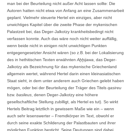
man bei der Beurteilung nicht außer Acht lassen sollte: Die
Autoren hatten nicht etwa von Anfang an eine Zusammenarbeit
geplant. Vielmehr steuerte Hertel ein einziges, aber nicht
unwichtiges Kapitel über die zweite Phase der mykenischen
Palastzeit bei, das Deger-Jalkotzy krankheitsbedingt nicht
verfassen konnte. Auch das wäre noch nicht weiter auffällig,
wenn beide nicht in einigen nicht unwichtigen Punkten
entgegengesetzter Ansicht wären (so z.B. bei der Lokalisierung
des in hethitischen Texten erwähnten
Aḫḫijawa
, das Deger-
Jalkotzy als Bezeichnung für das mykenische Griechenland
allgemein wertet, während Hertel darin einen kleinasiatischen
Staat sieht, in dem unter anderem auch Griechen gelebt haben
mögen, oder bei der Beurteilung der Träger des Titels
qasireu
bzw.
basileus
, denen Deger-Jalkotzy eine höhere
gesellschaftliche Stellung zubilligt, als Hertel es tut). So wirkt
Hertels Beitrag letztlich in gewissem Maße wie ein – wenn
auch sehr lesenswerter – Fremdkörper im Text, obwohl er
durch seine exakte Schilderung der Palastbauten und ihrer
möglichen Funktion besticht. Seine Deutungen sind dabei