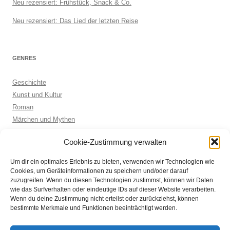
Neu rezensiert: Frühstück, Snack & Co.
Neu rezensiert: Das Lied der letzten Reise
GENRES
Geschichte
Kunst und Kultur
Roman
Märchen und Mythen
Biographie
Cookie-Zustimmung verwalten
Kinderbuch
Anthologie
Um dir ein optimales Erlebnis zu bieten, verwenden wir Technologien wie
Sachbuch allgemein
Cookies, um Geräteinformationen zu speichern und/oder darauf
zuzugreifen. Wenn du diesen Technologien zustimmst, können wir Daten
wie das Surfverhalten oder eindeutige IDs auf dieser Website verarbeiten.
Wenn du deine Zustimmung nicht erteilst oder zurückziehst, können
ARCHIVE
bestimmte Merkmale und Funktionen beeinträchtigt werden.
Archive