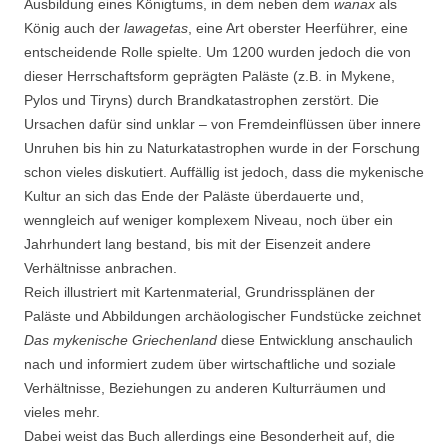
Ausbildung eines Königtums, in dem neben dem
wanax
als
König auch der
lawagetas
, eine Art oberster Heerführer, eine
entscheidende Rolle spielte. Um 1200 wurden jedoch die von
dieser Herrschaftsform geprägten Paläste (z.B. in Mykene,
Pylos und Tiryns) durch Brandkatastrophen zerstört. Die
Ursachen dafür sind unklar – von Fremdeinflüssen über innere
Unruhen bis hin zu Naturkatastrophen wurde in der Forschung
schon vieles diskutiert. Auffällig ist jedoch, dass die mykenische
Kultur an sich das Ende der Paläste überdauerte und,
wenngleich auf weniger komplexem Niveau, noch über ein
Jahrhundert lang bestand, bis mit der Eisenzeit andere
Verhältnisse anbrachen.
Reich illustriert mit Kartenmaterial, Grundrissplänen der
Paläste und Abbildungen archäologischer Fundstücke zeichnet
Das mykenische Griechenland
diese Entwicklung anschaulich
nach und informiert zudem über wirtschaftliche und soziale
Verhältnisse, Beziehungen zu anderen Kulturräumen und
vieles mehr.
Dabei weist das Buch allerdings eine Besonderheit auf, die