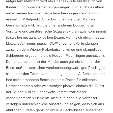
aufgreifen: Mehrfach wird etwa der sexuelle Missbrauch von
Kindern und Jugendlichen angeprangert, und auch das Altern
mit all seinen traurigen Begleiterscheinungen steht nicht nur
einmal im Mittelpunkt. Oft schwingt ein gerüttelt Maß an
Gesellschaftskritik mit, die unter anderem Doppelmoral,
Vorurteile und zerstörerische Sozialstrukturen aufs Korn nimmt
(bisweilen mit ganz aktuellem Bezug, wenn sich etwa in Beate
Maxians
A Fremde unterm Steffl
unverhofft Verbindungen
zwischen dem Wiener Fiakerkutschermilieu und skrupellosen
Schleppern ergeben, die die Not von Flüchtlingen ausnutzen).
Dementsprechend ist der Mörder auch gar nicht immer der
Böse; außer klassischen verabscheuungswürdigen Fieslingen
sind unter den Tätern vom Leben gebeutelte Außenseiter und
ihre selbsternannten Beschützer, die Rache für erlittenes
Unrecht nehmen oder weit weniger planvoll einfach die Gunst
der Stunde nutzen. Langeweile kommt trotz dieser
wiederkehrenden Elemente nicht auf, denn alle Verfasser
verfolgen unterschiedliche Ansätze und zeigen, dass sich aus
ähnlichen Zutaten ganz individuelle Leckerbissen zubereiten