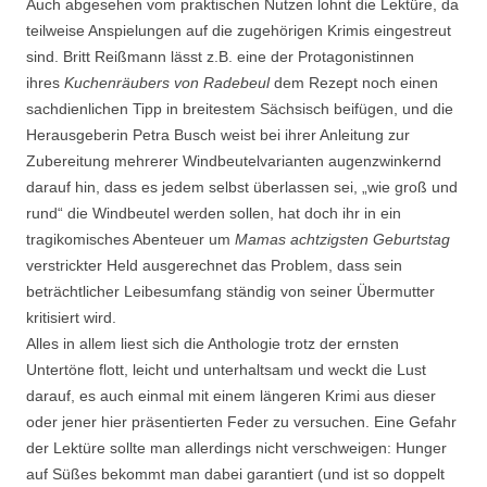
Auch abgesehen vom praktischen Nutzen lohnt die Lektüre, da
teilweise Anspielungen auf die zugehörigen Krimis eingestreut
sind. Britt Reißmann lässt z.B. eine der Protagonistinnen
ihres
Kuchenräubers von Radebeul
dem Rezept noch einen
sachdienlichen Tipp in breitestem Sächsisch beifügen, und die
Herausgeberin Petra Busch weist bei ihrer Anleitung zur
Zubereitung mehrerer Windbeutelvarianten augenzwinkernd
darauf hin, dass es jedem selbst überlassen sei, „wie groß und
rund“ die Windbeutel werden sollen, hat doch ihr in ein
tragikomisches Abenteuer um
Mamas achtzigsten Geburtstag
verstrickter Held ausgerechnet das Problem, dass sein
beträchtlicher Leibesumfang ständig von seiner Übermutter
kritisiert wird.
Alles in allem liest sich die Anthologie trotz der ernsten
Untertöne flott, leicht und unterhaltsam und weckt die Lust
darauf, es auch einmal mit einem längeren Krimi aus dieser
oder jener hier präsentierten Feder zu versuchen. Eine Gefahr
der Lektüre sollte man allerdings nicht verschweigen: Hunger
auf Süßes bekommt man dabei garantiert (und ist so doppelt