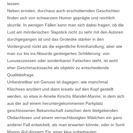
lassen.
Neben ernsten, durchaus auch erschütternden Geschichten
finden sich von schwarzem Humor geprägte und reichlich
skurrile. In wenigen Fällen kann man sich dabei fragen, ob die
Lust am mörderischen Slapstick nicht zu sehr mit den Autoren
durchgegangen ist und das Groteske stärker in den
Vordergrund rückt als die eigentliche Krimihandlung, aber wie
man zur bis ins Absurde gesteigerten Schilderung von
Luxusexzessen oder sonderbaren Fetischen steht, ist wohl
eher Geschmackssache als objektiv zu entscheidende
Qualitätsfrage.
Unbestreitbar ein Genuss ist dagegen, wie manchmal
Klischees anzitiert und dann kreativ auf den Kopf gestellt
werden, so etwa in Amelie Kirschs
Mandel-Manne
, in dem sich
aus der auf einem heruntergekommenen Parkplatz
geschlossenen Bekanntschaft zwischen dem titelgebenden
Obdachlosen und einem vernachlässigten Mädchen ein ganz
anderer Fall entwickelt, als man erwarten könnte, oder in Sunil
Manns
Auf dünnem Eis,
einer klug aufgebauten