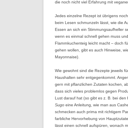
die noch nicht viel Erfahrung mit vegan
Jedes einzelne Rezept ist übrigens noch 
beim Lesen schmunzeln lässt, wie die A
Essen an sich ein Stimmungsaufheller s
wenn es einmal schnell gehen muss und
Flammkuchenteig leicht macht – doch fü
gehen wollen, gibt es auch Hinweise, wi
Mayonnaise).
Wie gewohnt sind die Rezepte jeweils f
Haushalten sehr entgegenkommt. Angeneh
gern mit pflanzlichen Zutaten kochen, ab
dass sich vieles problemlos gegen Prod
Lust darauf hat (so gibt es z. B. bei de
Sugo
eine Anleitung, wie man aus Cash
schmecken auch prima mit richtigem Parm
farbliche Hervorhebung von Hauptzutat
lässt einen schnell aufspüren, wonach m