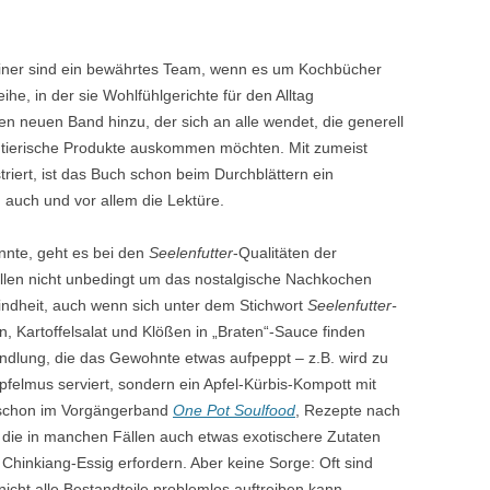
ner sind ein bewährtes Team, wenn es um Kochbücher
eihe, in der sie Wohlfühlgerichte für den Alltag
en neuen Band hinzu, der sich an alle wendet, die generell
 tierische Produkte auskommen möchten. Mit zumeist
triert, ist das Buch schon beim Durchblättern ein
 auch und vor allem die Lektüre.
önnte, geht es bei den
Seelenfutter
-Qualitäten der
ällen nicht unbedingt um das nostalgische Nachkochen
 Kindheit, auch wenn sich unter dem Stichwort
Seelenfutter-
rn, Kartoffelsalat und Klößen in „Braten“-Sauce finden
wandlung, die das Gewohnte etwas aufpeppt – z.B. wird zu
Apfelmus serviert, sondern ein Apfel-Kürbis-Kompott mit
ie schon im Vorgängerband
One Pot Soulfood
, Rezepte nach
, die in manchen Fällen auch etwas exotischere Zutaten
hinkiang-Essig erfordern. Aber keine Sorge: Oft sind
icht alle Bestandteile problemlos auftreiben kann.