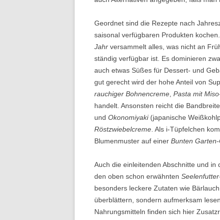
Geordnet sind die Rezepte nach Jahresz
saisonal verfügbaren Produkten kochen.
Jahr
versammelt alles, was nicht an Fr
ständig verfügbar ist. Es dominieren zw
auch etwas Süßes für Dessert- und Geb
gut gerecht wird der hohe Anteil von S
rauchiger Bohnencreme
,
Pasta mit Miso
handelt. Ansonsten reicht die Bandbrei
und
Okonomiyaki
(japanische Weißkohl
Röstzwiebelcreme
. Als i-Tüpfelchen k
Blumenmuster auf einer
Bunten Garten
Auch die einleitenden Abschnitte und in
den oben schon erwähnten
Seelenfutter
besonders leckere Zutaten wie Bärlauch o
überblättern, sondern aufmerksam lese
Nahrungsmitteln finden sich hier Zusatz