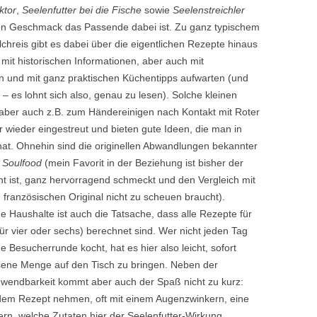
ktor
,
Seelenfutter bei die Fische
sowie
Seelenstreichler
eden Geschmack das Passende dabei ist. Zu ganz typischem
chreis gibt es dabei über die eigentlichen Rezepte hinaus
 mit historischen Informationen, aber auch mit
n und mit ganz praktischen Küchentipps aufwarten (und
– es lohnt sich also, genau zu lesen). Solche kleinen
 aber auch z.B. zum Händereinigen nach Kontakt mit Roter
r wieder eingestreut und bieten gute Ideen, die man in
hat. Ohnehin sind die originellen Abwandlungen bekannter
 Soulfood
(mein Favorit in der Beziehung ist bisher der
ht ist, ganz hervorragend schmeckt und den Vergleich mit
 französischen Original nicht zu scheuen braucht).
ine Haushalte ist auch die Tatsache, dass alle Rezepte für
ür vier oder sechs) berechnet sind. Wer nicht jeden Tag
e Besucherrunde kocht, hat es hier also leicht, sofort
ne Menge auf den Tisch zu bringen. Neben der
nwendbarkeit kommt aber auch der Spaß nicht zu kurz:
edem Rezept nehmen, oft mit einem Augenzwinkern, eine
ern, welche Zutaten hier der Seelenfutter-Wirkung