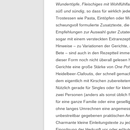
Wundertöpfe
,
Fleischiges mit Wohlfühlfa
süß und sündig
, so dass für wirklich j
Trostessen wie Pasta, Eintöpfen oder Mil
schwungvoll formulierte Zusatztexte, die
Empfehlungen zur Auswahl guter Zutate
sogar mit einem versteckten Extrarezept 
Hinweise – zu Variationen der Gerichte,
Bete – sind auch in den Rezeptteil imme
dieser Form noch nicht überall gelesen 
Gerichte eine große Stärke von
One Pot
Heidelbeer-Clafoutis, der schnell gemac
dem eigentlich mit Kirschen zubereiteten
Nützlich gerade für Singles oder für kle
zwei Personen (anders als sonst üblich f
für eine ganze Familie oder eine gesellig
ohne langes Umrechnen eine angemesse
unbestreitbar gegebenen praktischen A
Charmante kleine Einleitungstexte zu j
Einordnung der Herkunft vor oder erläut