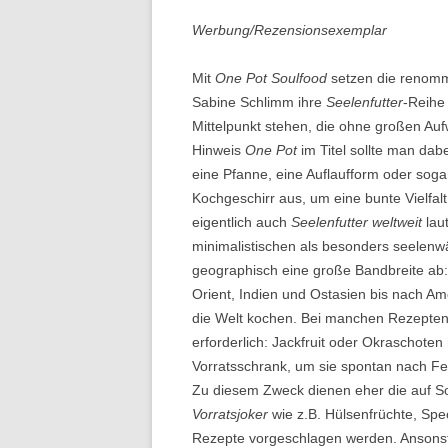
Werbung/Rezensionsexemplar
Mit
One Pot Soulfood
setzen die renomm
Sabine Schlimm ihre
Seelenfutter
-Reihe 
Mittelpunkt stehen, die ohne großen Au
Hinweis
One Pot
im Titel sollte man dab
eine Pfanne, eine Auflaufform oder soga
Kochgeschirr aus, um eine bunte Vielfal
eigentlich auch
Seelenfutter weltweit
lau
minimalistischen als besonders seelenw
geographisch eine große Bandbreite ab
Orient, Indien und Ostasien bis nach A
die Welt kochen. Bei manchen Rezepten 
erforderlich: Jackfruit oder Okraschoten
Vorratsschrank, um sie spontan nach Fe
Zu diesem Zweck dienen eher die auf So
Vorratsjoker
wie z.B. Hülsenfrüchte, Spe
Rezepte vorgeschlagen werden. Ansonste