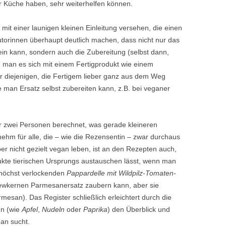
er Küche haben, sehr weiterhelfen können.
mit einer launigen kleinen Einleitung versehen, die einen
utorinnen überhaupt deutlich machen, dass nicht nur das
ein kann, sondern auch die Zubereitung (selbst dann,
 man es sich mit einem Fertigprodukt wie einem
r diejenigen, die Fertigem lieber ganz aus dem Weg
e man Ersatz selbst zubereiten kann, z.B. bei veganer
ür zwei Personen berechnet, was gerade kleineren
m für alle, die – wie die Rezensentin – zwar durchaus
er nicht gezielt vegan leben, ist an den Rezepten auch,
ukte tierischen Ursprungs austauschen lässt, wenn man
n höchst verlockenden
Pappardelle mit Wildpilz-Tomaten-
ewkernen Parmesanersatz zaubern kann, aber sie
esan). Das Register schließlich erleichtert durch die
en (wie
Apfel
,
Nudeln
oder
Paprika
) den Überblick und
an sucht.