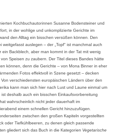
ierten Kochbuchautorinnen Susanne Bodensteiner und
fort, in der wohlige und unkomplizierte Gerichte im
fwand den Alltag ein bisschen versüßen können. Den
ei weitgefasst auslegen – der „Topf“ ist manchmal auch
r ein Backblech, aber man kommt in der Tat mit wenig
t von Speisen zu zaubern. Der Titel dieses Bandes hätte
ten können, denn die Gerichte – von Mona Binner in eher
ärmenden Fotos effektvoll in Szene gesetzt – decken
: Von verschiedensten europäischen Ländern über den
merika kann man sich hier nach Lust und Laune einmal um
ist deshalb auch ein bisschen Einkaufsvorbereitung
 hat wahrscheinlich nicht jeder dauerhaft im
ierabend einem schnellen Gericht hinzuzufügen.
nderseiten zwischen den großen Kapiteln vorgestellten
ck oder Tiefkühlbeeren, zu denen gleich passende
n gliedert sich das Buch in die Kategorien
Vegetarische