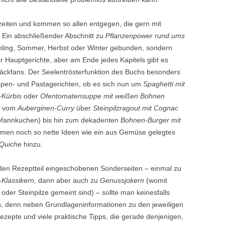
eiten und kommen so allen entgegen, die gern mit
 Ein abschließender Abschnitt zu
Pflanzenpower rund ums
ühling, Sommer, Herbst oder Winter gebunden, sondern
ar Hauptgerichte, aber am Ende jedes Kapitels gibt es
äckfans. Der Seelentrösterfunktion des Buchs besonders
uppen- und Pastagerichten, ob es sich nun um
Spaghetti mit
-Kürbis
oder
Ofentomatensuppe mit weißen Bohnen
te vom
Auberginen-Curry
über
Steinpilzragout mit Cognac
pfannkuchen) bis hin zum dekadenten
Bohnen-Burger mit
ommen noch so nette Ideen wie ein aus Gemüse gelegtes
-Quiche
hinzu.
 den Rezeptteil eingeschobenen Sonderseiten – einmal zu
-Klassikern
, dann aber auch zu
Genussjokern
(womit
der Steinpilze gemeint sind) – sollte man keinesfalls
n, denn neben Grundlageninformationen zu den jeweiligen
rezepte und viele praktische Tipps, die gerade denjenigen,