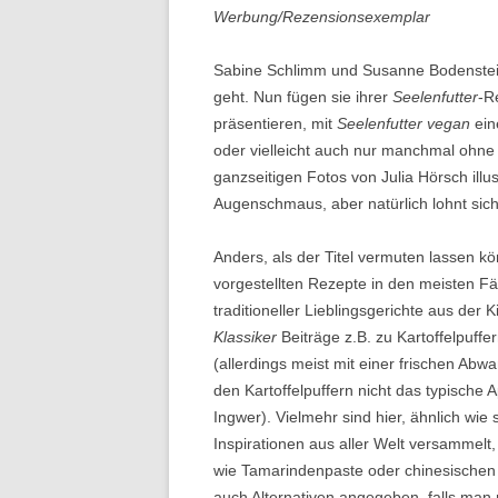
Werbung/Rezensionsexemplar
Sabine Schlimm und Susanne Bodenstei
geht. Nun fügen sie ihrer
Seelenfutter
-R
präsentieren, mit
Seelenfutter vegan
ein
oder vielleicht auch nur manchmal ohne
ganzseitigen Fotos von Julia Hörsch illus
Augenschmaus, aber natürlich lohnt sich
Anders, als der Titel vermuten lassen k
vorgestellten Rezepte in den meisten F
traditioneller Lieblingsgerichte aus der
Klassiker
Beiträge z.B. zu Kartoffelpuffe
(allerdings meist mit einer frischen Ab
den Kartoffelpuffern nicht das typische 
Ingwer). Vielmehr sind hier, ähnlich w
Inspirationen aus aller Welt versammelt
wie Tamarindenpaste oder chinesischen C
auch Alternativen angegeben, falls man n