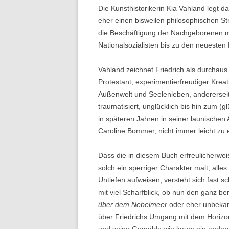
Die Kunsthistorikerin Kia Vahland legt d
eher einen bisweilen philosophischen St
die Beschäftigung der Nachgeborenen m
Nationalsozialisten bis zu den neueste
Vahland zeichnet Friedrich als durchau
Protestant, experimentierfreudiger Krea
Außenwelt und Seelenleben, andererseit
traumatisiert, unglücklich bis hin zum (
in späteren Jahren in seiner launischen
Caroline Bommer, nicht immer leicht zu 
Dass die in diesem Buch erfreulicherwei
solch ein sperriger Charakter malt, alles
Untiefen aufweisen, versteht sich fast s
mit viel Scharfblick, ob nun den ganz 
über dem Nebelmeer
oder eher unbeka
über Friedrichs Umgang mit dem Horizont 