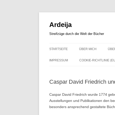
Zum
Inhalt
springen
Ardeija
Streifzüge durch die Welt der Bücher
STARTSEITE
ÜBER MICH
ÜBE
IMPRESSUM
COOKIE-RICHTLINIE (EU
Caspar David Friedrich un
Caspar David Friedrich wurde 1774 gebor
Ausstellungen und Publikationen den be
besonders ansprechend gestaltete Büch