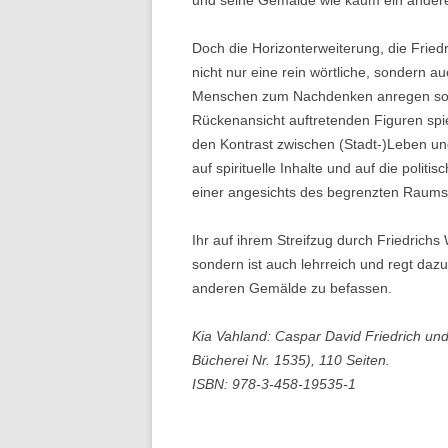
und seine Gemälde wie kaum ein andere
Doch die Horizonterweiterung, die Fried
nicht nur eine rein wörtliche, sondern 
Menschen zum Nachdenken anregen soll u
Rückenansicht auftretenden Figuren spie
den Kontrast zwischen (Stadt-)Leben un
auf spirituelle Inhalte und auf die politi
einer angesichts des begrenzten Raums 
Ihr auf ihrem Streifzug durch Friedrichs
sondern ist auch lehrreich und regt dazu
anderen Gemälde zu befassen.
Kia Vahland: Caspar David Friedrich und d
Bücherei Nr. 1535), 110 Seiten.
ISBN: 978-3-458-19535-1