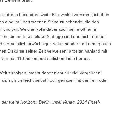
s Element prägt.
rich durch besonders weite Blickwinkel vornimmt, ist eben
auch eine im übertragenen Sinne zu sehende, die den
nd will. Welche Rolle dabei auch seine oft nur in
len, die mehr als bloße Staffage sind und nicht nur auf
d vermeintlich urwüchsiger Natur, sondern oft genug auch
schen Diskurse seiner Zeit verweisen, arbeitet Vahland mit
von nur 110 Seiten erstaunlichen Tiefe heraus.
 Welt zu folgen, macht daher nicht nur viel Vergnügen,
 an, sich vielleicht selbst noch genauer mit dem ein oder
er weite Horizont. Berlin, Insel Verlag, 2024 (Insel-