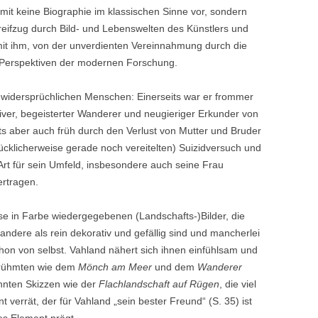
amit keine Biographie im klassischen Sinne vor, sondern
reifzug durch Bild- und Lebenswelten des Künstlers und
it ihm, von der unverdienten Vereinnahmung durch die
n Perspektiven der modernen Forschung.
s widersprüchlichen Menschen: Einerseits war er frommer
tiver, begeisterter Wanderer und neugieriger Erkunder von
s aber auch früh durch den Verlust von Mutter und Bruder
glücklicherweise gerade noch vereitelten) Suizidversuch und
 Art für sein Umfeld, insbesondere auch seine Frau
ertragen.
se in Farbe wiedergegebenen (Landschafts-)Bilder, die
 andere als rein dekorativ und gefällig sind und mancherlei
chon von selbst. Vahland nähert sich ihnen einfühlsam und
berühmten wie dem
Mönch am Meer
und dem
Wanderer
nnten Skizzen wie der
Flachlandschaft auf Rügen
, die viel
verrät, der für Vahland „sein bester Freund“ (S. 35) ist