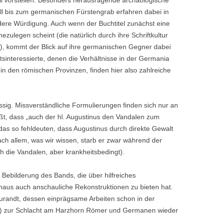
il vorstellen. Besonders herausragende archäologische
 bis zum germanischen Fürstengrab erfahren dabei in
dere Würdigung. Auch wenn der Buchtitel zunächst eine
ezulegen scheint (die natürlich durch ihre Schriftkultur
t), kommt der Blick auf ihre germanischen Gegner dabei
tsinteressierte, denen die Verhältnisse in der Germania
in den römischen Provinzen, finden hier also zahlreiche
üssig. Missverständliche Formulierungen finden sich nur an
ßt, dass „auch der hl. Augustinus den Vandalen zum
 das so fehldeuten, dass Augustinus durch direkte Gewalt
h allem, was wir wissen, starb er zwar während der
 die Vandalen, aber krankheitsbedingt).
Bebilderung des Bands, die über hilfreiches
inaus auch anschauliche Rekonstruktionen zu bieten hat.
urandt, dessen einprägsame Arbeiten schon in der
4) zur Schlacht am Harzhorn Römer und Germanen wieder