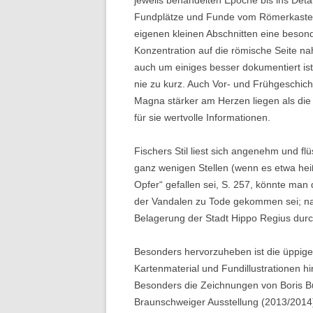
jeweils behandelten Epoche bis ins Deta
Fundplätze und Funde vom Römerkastell
eigenen kleinen Abschnitten eine beson
Konzentration auf die römische Seite nah
auch um einiges besser dokumentiert is
nie zu kurz. Auch Vor- und Frühgeschich
Magna stärker am Herzen liegen als die 
für sie wertvolle Informationen.
Fischers Stil liest sich angenehm und fl
ganz wenigen Stellen (wenn es etwa hei
Opfer“ gefallen sei, S. 257, könnte man
der Vandalen zu Tode gekommen sei; nac
Belagerung der Stadt Hippo Regius durch
Besonders hervorzuheben ist die üppige 
Kartenmaterial und Fundillustrationen h
Besonders die Zeichnungen von Boris B
Braunschweiger Ausstellung (2013/201