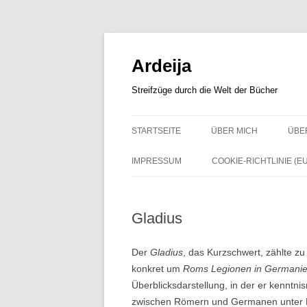
Zum
Inhalt
springen
Ardeija
Streifzüge durch die Welt der Bücher
STARTSEITE
ÜBER MICH
ÜBE
IMPRESSUM
COOKIE-RICHTLINIE (EU
Gladius
Der
Gladius
, das Kurzschwert, zählte z
konkret um
Roms Legionen in Germani
Überblicksdarstellung, in der er kenntn
zwischen Römern und Germanen unter Bet