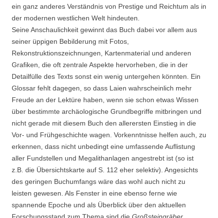
ein ganz anderes Verständnis von Prestige und Reichtum als in
der modernen westlichen Welt hindeuten.
Seine Anschaulichkeit gewinnt das Buch dabei vor allem aus
seiner üppigen Bebilderung mit Fotos,
Rekonstruktionszeichnungen, Kartenmaterial und anderen
Grafiken, die oft zentrale Aspekte hervorheben, die in der
Detailfülle des Texts sonst ein wenig untergehen könnten. Ein
Glossar fehlt dagegen, so dass Laien wahrscheinlich mehr
Freude an der Lektüre haben, wenn sie schon etwas Wissen
über bestimmte archäologische Grundbegriffe mitbringen und
nicht gerade mit diesem Buch den allerersten Einstieg in die
Vor- und Frühgeschichte wagen. Vorkenntnisse helfen auch, zu
erkennen, dass nicht unbedingt eine umfassende Auflistung
aller Fundstellen und Megalithanlagen angestrebt ist (so ist
z.B. die Übersichtskarte auf S. 112 eher selektiv). Angesichts
des geringen Buchumfangs wäre das wohl auch nicht zu
leisten gewesen. Als Fenster in eine ebenso ferne wie
spannende Epoche und als Überblick über den aktuellen
Forschungsstand zum Thema sind die
Großsteingräber,