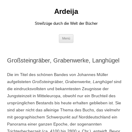
Zum
Inhalt
Ardeija
springen
Streifzüge durch die Welt der Bücher
Menü
Großsteingräber, Grabenwerke, Langhügel
Die im Titel des schönen Bandes von Johannes Müller
aufgelisteten
Großsteingräber, Grabenwerke, Langhügel
sind
die eindrucksvollsten und bekanntesten Zeugnisse der
Jungsteinzeit in Mitteleuropa, obwohl nur ein Bruchteil des
ursprünglichen Bestands bis heute erhalten geblieben ist. Sie
sind aber nicht das alleinige Thema des Buchs, das vielmehr
mit geographischem Schwerpunkt auf Norddeutschland ein
Panorama einer ganzen Epoche, der sogenannten
Trichterbecherzeit (ca. 4100 bis 2800 v. Chr.), entwirft. Bevor