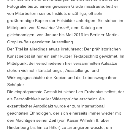
Fotografie bis zu einem gewissen Grade misstraute, ließ er
von Mitarbeitern seines Instituts unzählige, oft sehr
großformatige Kopien der Felsbilder anfertigen. Sie stehen im
Mittelpunkt von
Kunst der Vorzeit
, dem Katalog der
gleichnamigen, von Januar bis Mai 2016 im Berliner Martin-
Gropius-Bau gezeigten Ausstellung.
Der Titel ist allerdings etwas irreführend: Der prähistorischen
Kunst selbst ist nur ein sehr kurzer Textabschnitt gewidmet. Im
Mittelpunkt der verschiedenen hier versammelten Aufsätze
stehen vielmehr Entstehungs-, Ausstellungs- und
Wirkungsgeschichte der Kopien und die Lebenswege ihrer
Schöpfer.
Die einprägsamste Gestalt ist sicher Leo Frobenius selbst, der
als Persönlichkeit voller Widersprüche erscheint. Als
exzentrischer Autodidakt wurde er zum international
geachteten Ethnologen, der sich einerseits immer wieder mit
den Mächtigen seiner Zeit (von Kaiser Wilhelm II. über
Hindenburg bis hin zu Hitler) zu arrangieren wusste, um