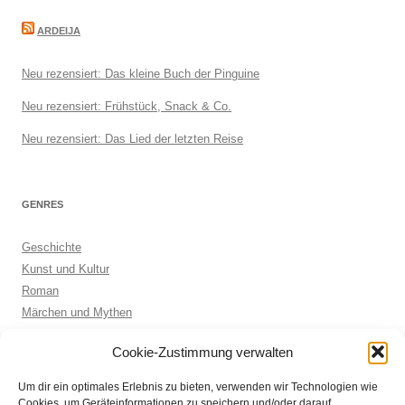
ARDEIJA
Neu rezensiert: Das kleine Buch der Pinguine
Neu rezensiert: Frühstück, Snack & Co.
Neu rezensiert: Das Lied der letzten Reise
GENRES
Geschichte
Kunst und Kultur
Roman
Märchen und Mythen
Biographie
Cookie-Zustimmung verwalten
Kinderbuch
Anthologie
Um dir ein optimales Erlebnis zu bieten, verwenden wir Technologien wie
Sachbuch allgemein
Cookies, um Geräteinformationen zu speichern und/oder darauf