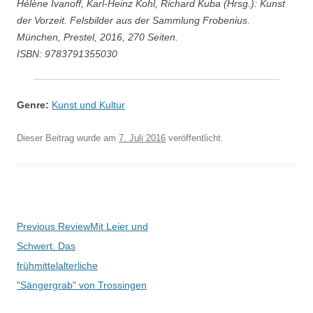
Hélène Ivanoff, Karl-Heinz Kohl, Richard Kuba (Hrsg.): Kunst
der Vorzeit. Felsbilder aus der Sammlung Frobenius.
München, Prestel, 2016, 270 Seiten.
ISBN: 9783791355030
Genre:
Kunst und Kultur
Dieser Beitrag wurde am
7. Juli 2016
veröffentlicht.
Beitragsnavigation
Previous Review
Mit Leier und
Schwert. Das
frühmittelalterliche
"Sängergrab" von Trossingen