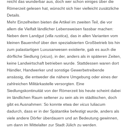
reicht das wunderbar aus, doch wer schon einiges über die
Römerzeit gelesen hat, wünscht sich hier vielleicht zusätzliche
Details.
Mehr Einzelheiten bieten die Artikel im zweiten Teil, die vor
allem die Vielfalt ländlicher Lebensweisen fassbar machen:
Neben dem Landgut (
villa rustica
), das in allen Varianten vom
kleinen Bauernhof über den spezialisierten Großbetrieb bis hin
zum palastartigen Luxusanwesen existierte, gab es auch die
dörfliche Siedlung (
vicus
), in der, anders als in späteren Zeiten,
keine Landwirtschaft betrieben wurde. Stattdessen waren dort
Händler, Handwerker und sonstige Gewerbetreibende
ansässig, die entweder die nähere Umgebung oder eines der
zahlreichen Militärkastelle versorgten. Eine
Siedlungskontinuität von der Römerzeit bis heute scheint dabei
im ländlichen Raum seltener zu sein als im städtischen, doch
gibt es Ausnahmen: So konnte etwa der
vicus
Iuliacum
dadurch, dass er in der Spätantike befestigt wurde, anders als
viele andere Dörfer überdauern und an Bedeutung gewinnen,
um dann im Mittelalter zur Stadt Jülich zu werden.