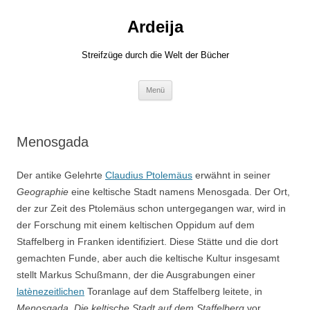
Zum
Inhalt
Ardeija
springen
Streifzüge durch die Welt der Bücher
Menü
Menosgada
Der antike Gelehrte
Claudius Ptolemäus
erwähnt in seiner
Geographie
eine keltische Stadt namens Menosgada. Der Ort,
der zur Zeit des Ptolemäus schon untergegangen war, wird in
der Forschung mit einem keltischen Oppidum auf dem
Staffelberg in Franken identifiziert. Diese Stätte und die dort
gemachten Funde, aber auch die keltische Kultur insgesamt
stellt Markus Schußmann, der die Ausgrabungen einer
latènezeitlichen
Toranlage auf dem Staffelberg leitete, in
Menosgada. Die keltische Stadt auf dem Staffelberg
vor.