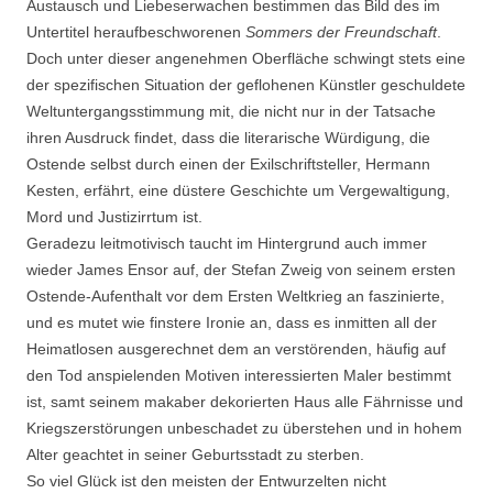
Austausch und Liebeserwachen bestimmen das Bild des im
Untertitel heraufbeschworenen
Sommers der Freundschaft
.
Doch unter dieser angenehmen Oberfläche schwingt stets eine
der spezifischen Situation der geflohenen Künstler geschuldete
Weltuntergangsstimmung mit, die nicht nur in der Tatsache
ihren Ausdruck findet, dass die literarische Würdigung, die
Ostende selbst durch einen der Exilschriftsteller, Hermann
Kesten, erfährt, eine düstere Geschichte um Vergewaltigung,
Mord und Justizirrtum ist.
Geradezu leitmotivisch taucht im Hintergrund auch immer
wieder James Ensor auf, der Stefan Zweig von seinem ersten
Ostende-Aufenthalt vor dem Ersten Weltkrieg an faszinierte,
und es mutet wie finstere Ironie an, dass es inmitten all der
Heimatlosen ausgerechnet dem an verstörenden, häufig auf
den Tod anspielenden Motiven interessierten Maler bestimmt
ist, samt seinem makaber dekorierten Haus alle Fährnisse und
Kriegszerstörungen unbeschadet zu überstehen und in hohem
Alter geachtet in seiner Geburtsstadt zu sterben.
So viel Glück ist den meisten der Entwurzelten nicht