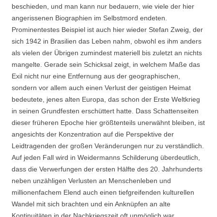
beschieden, und man kann nur bedauern, wie viele der hier
angerissenen Biographien im Selbstmord endeten.
Prominentestes Beispiel ist auch hier wieder Stefan Zweig, der
sich 1942 in Brasilien das Leben nahm, obwohl es ihm anders
als vielen der Übrigen zumindest materiell bis zuletzt an nichts
mangelte. Gerade sein Schicksal zeigt, in welchem Maße das
Exil nicht nur eine Entfernung aus der geographischen,
sondern vor allem auch einen Verlust der geistigen Heimat
bedeutete, jenes alten Europa, das schon der Erste Weltkrieg
in seinen Grundfesten erschüttert hatte. Dass Schattenseiten
dieser früheren Epoche hier größtenteils unerwähnt bleiben, ist
angesichts der Konzentration auf die Perspektive der
Leidtragenden der großen Veränderungen nur zu verständlich.
Auf jeden Fall wird in Weidermanns Schilderung überdeutlich,
dass die Verwerfungen der ersten Hälfte des 20. Jahrhunderts
neben unzähligen Verlusten an Menschenleben und
millionenfachem Elend auch einen tiefgreifenden kulturellen
Wandel mit sich brachten und ein Anknüpfen an alte
Kontinuitäten in der Nachkriegszeit oft unmöglich war.