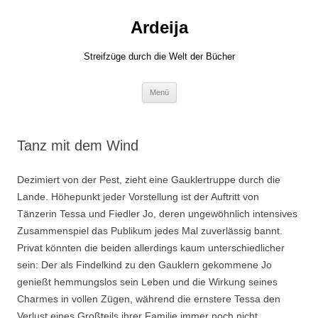
Zum
Inhalt
Ardeija
springen
Streifzüge durch die Welt der Bücher
Menü
Tanz mit dem Wind
Dezimiert von der Pest, zieht eine Gauklertruppe durch die
Lande. Höhepunkt jeder Vorstellung ist der Auftritt von
Tänzerin Tessa und Fiedler Jo, deren ungewöhnlich intensives
Zusammenspiel das Publikum jedes Mal zuverlässig bannt.
Privat könnten die beiden allerdings kaum unterschiedlicher
sein: Der als Findelkind zu den Gauklern gekommene Jo
genießt hemmungslos sein Leben und die Wirkung seines
Charmes in vollen Zügen, während die ernstere Tessa den
Verlust eines Großteils ihrer Familie immer noch nicht