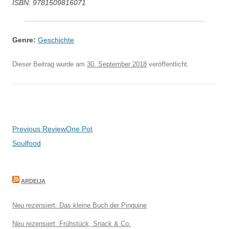
ISBN: 9781509816071
Genre:
Geschichte
Dieser Beitrag wurde am
30. September 2018
veröffentlicht.
Beitragsnavigation
Previous Review
One Pot
Soulfood
ARDEIJA
Neu rezensiert: Das kleine Buch der Pinguine
Neu rezensiert: Frühstück, Snack & Co.