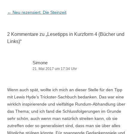
Beitragsnavigation
←
Neu rezensiert: Die Steinzeit
2 Kommentare zu „
Lesetipps in Kurzform 4 (Bücher und
Links)
“
Simone
21. Mai 2017 um 17:34 Uhr
Wenn auch spät, wollte ich mich an dieser Stelle für den Tipp
mit Lewis Hyde’s Trickster-Sachbuch bedanken. Das war eine
wirklich inspirierende und vielfältige Rundum-Abhandlung über
das Thema; und ich fand die Schlussfolgerungen im Grunde
sehr schön, auch wenn man natürlich streiten kann, ob sie
zutreffen oder so generalisiert sind, dass man sie über alles
Mögliche stülpen könnte. Für spannende Gedankenspiele und