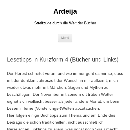
Zum
Inhalt
Ardeija
springen
Streifzüge durch die Welt der Bücher
Menü
Lesetipps in Kurzform 4 (Bücher und Links)
Der Herbst schreitet voran, und wie immer geht es mir so, dass
mit der dunklen Jahreszeit der Wunsch in mir aufkeimt, mich
wieder etwas mehr mit Märchen, Sagen und Mythen zu
beschäftigen. Der November mit seinem oft trüben Wetter
eignet sich vielleicht besser als jeder andere Monat, um beim
Lesen in ferne (Vorstellungs-)Welten abzutauchen.
Hier folgen einige Buchtipps zum Thema und am Ende des
Beitrags die schon traditionellen, nicht ausschließlich
literarischen Linktipps zu allem, was sonst noch Spaß macht.