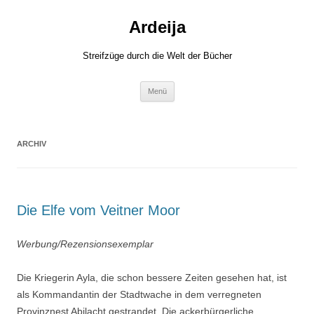
Zum
Inhalt
Ardeija
springen
Streifzüge durch die Welt der Bücher
Menü
ARCHIV
Die Elfe vom Veitner Moor
Werbung/Rezensionsexemplar
Die Kriegerin Ayla, die schon bessere Zeiten gesehen hat, ist
als Kommandantin der Stadtwache in dem verregneten
Provinznest Abilacht gestrandet. Die ackerbürgerliche