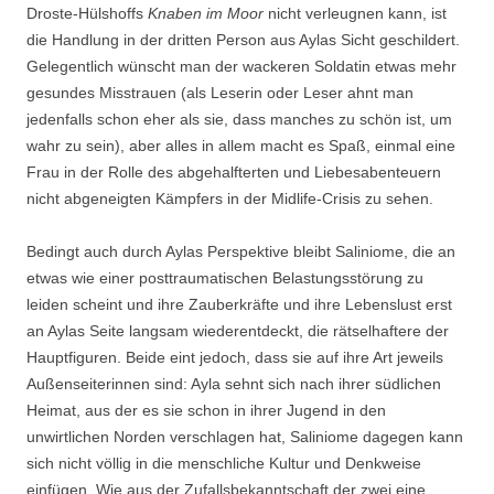
Droste-Hülshoffs
Knaben im Moor
nicht verleugnen kann, ist
die Handlung in der dritten Person aus Aylas Sicht geschildert.
Gelegentlich wünscht man der wackeren Soldatin etwas mehr
gesundes Misstrauen (als Leserin oder Leser ahnt man
jedenfalls schon eher als sie, dass manches zu schön ist, um
wahr zu sein), aber alles in allem macht es Spaß, einmal eine
Frau in der Rolle des abgehalfterten und Liebesabenteuern
nicht abgeneigten Kämpfers in der Midlife-Crisis zu sehen.
Bedingt auch durch Aylas Perspektive bleibt Saliniome, die an
etwas wie einer posttraumatischen Belastungsstörung zu
leiden scheint und ihre Zauberkräfte und ihre Lebenslust erst
an Aylas Seite langsam wiederentdeckt, die rätselhaftere der
Hauptfiguren. Beide eint jedoch, dass sie auf ihre Art jeweils
Außenseiterinnen sind: Ayla sehnt sich nach ihrer südlichen
Heimat, aus der es sie schon in ihrer Jugend in den
unwirtlichen Norden verschlagen hat, Saliniome dagegen kann
sich nicht völlig in die menschliche Kultur und Denkweise
einfügen. Wie aus der Zufallsbekanntschaft der zwei eine