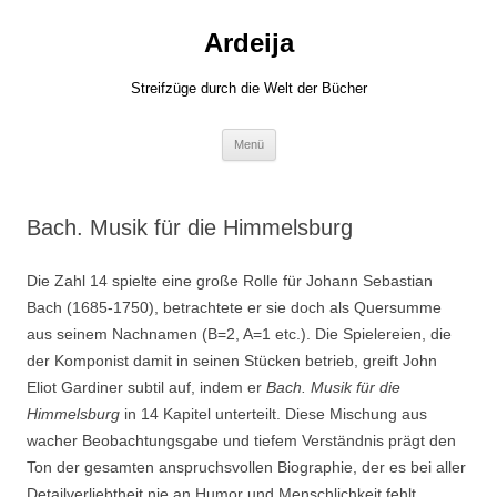
Zum
Inhalt
Ardeija
springen
Streifzüge durch die Welt der Bücher
Menü
Bach. Musik für die Himmelsburg
Die Zahl 14 spielte eine große Rolle für Johann Sebastian
Bach (1685-1750), betrachtete er sie doch als Quersumme
aus seinem Nachnamen (B=2, A=1 etc.). Die Spielereien, die
der Komponist damit in seinen Stücken betrieb, greift John
Eliot Gardiner subtil auf, indem er
Bach. Musik für die
Himmelsburg
in 14 Kapitel unterteilt. Diese Mischung aus
wacher Beobachtungsgabe und tiefem Verständnis prägt den
Ton der gesamten anspruchsvollen Biographie, der es bei aller
Detailverliebtheit nie an Humor und Menschlichkeit fehlt.