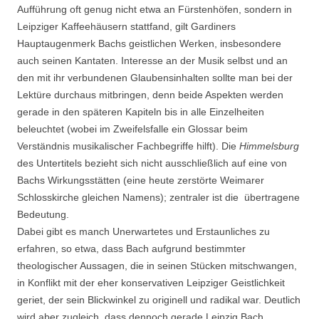
Aufführung oft genug nicht etwa an Fürstenhöfen, sondern in
Leipziger Kaffeehäusern stattfand, gilt Gardiners
Hauptaugenmerk Bachs geistlichen Werken, insbesondere
auch seinen Kantaten. Interesse an der Musik selbst und an
den mit ihr verbundenen Glaubensinhalten sollte man bei der
Lektüre durchaus mitbringen, denn beide Aspekten werden
gerade in den späteren Kapiteln bis in alle Einzelheiten
beleuchtet (wobei im Zweifelsfalle ein Glossar beim
Verständnis musikalischer Fachbegriffe hilft). Die
Himmelsburg
des Untertitels bezieht sich nicht ausschließlich auf eine von
Bachs Wirkungsstätten (eine heute zerstörte Weimarer
Schlosskirche gleichen Namens); zentraler ist die übertragene
Bedeutung.
Dabei gibt es manch Unerwartetes und Erstaunliches zu
erfahren, so etwa, dass Bach aufgrund bestimmter
theologischer Aussagen, die in seinen Stücken mitschwangen,
in Konflikt mit der eher konservativen Leipziger Geistlichkeit
geriet, der sein Blickwinkel zu originell und radikal war. Deutlich
wird aber zugleich, dass dennoch gerade Leipzig Bach