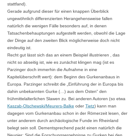
stattfand).
Gerade aufgrund dieser für einen knappen Überblick
ungewöhnlich differenzierten Herangehensweise fallen
natürlich die wenigen Fälle besonders auf, in denen
Tatsachenbehauptungen aufgestellt werden, obwohl die Lage
der Dinge auf den zweiten Blick möglicherweise doch nicht
eindeutig ist.
Recht gut lässt sich das an einem Beispiel illustrieren , das
nicht so abseitig ist, wie es zunächst klingen mag (ist es
Parzinger doch immerhin die Aufnahme in eine
Kapitelüberschrift wert): dem Beginn des Gurkenanbaus in
Europa. Parzinger schreibt die „Einführung der in Europa bis
dahin unbekannten Gurke (…) aus dem Osten“ den
frühmittelalterlichen Slawen zu. Bei anderen Autoren (so etwa
Kaszab-Olschewski/Meurers-Balke
oder
Tietz
) kann man
dagegen vom Gurkenanbau schon in der Römerzeit lesen, der
unter anderem durch archäologische Funde im Rheinland
belegt sein soll. Dementsprechend packt einen natürlich die
Neugier: Sind die Forschungsergebnisse zu Gurken bei den