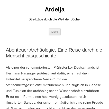
Zum
Inhalt
Ardeija
springen
Streifzüge durch die Welt der Bücher
Menü
Abenteuer Archäologie. Eine Reise durch die
Menschheitsgeschichte
Als einer der renommiertesten Prähistoriker Deutschlands ist
Hermann Parzinger prädestiniert dafür, einen auf die im
Untertitel versprochene
Reise durch die
Menschheitsgeschichte
mitzunehmen und zugleich in Genese
und Funktion der archäologischen Wissenschaft einzuführen.
Er tut es in Form eines hochwertig gestalteten, reich
illustrierten Bandes, der schon rein äußerlich eine reine Freude
ist. Wer sich bisher noch nicht so recht an die verwirrende