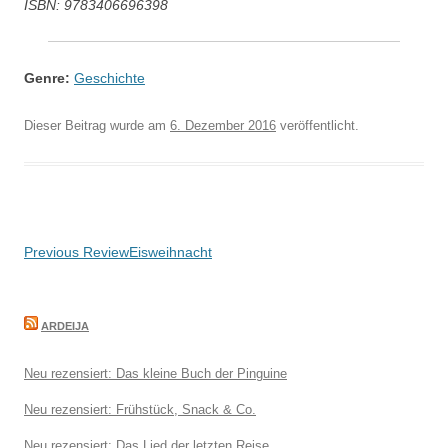
ISBN: 9783406696398
Genre:
Geschichte
Dieser Beitrag wurde am
6. Dezember 2016
veröffentlicht.
Beitragsnavigation
Previous Review
Eisweihnacht
ARDEIJA
Neu rezensiert: Das kleine Buch der Pinguine
Neu rezensiert: Frühstück, Snack & Co.
Neu rezensiert: Das Lied der letzten Reise