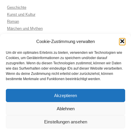
Geschichte
Kunst und Kultur
Roman
Märchen und Mythen
Biographie
Cookie-Zustimmung verwalten
Kinderbuch
Anthologie
Um dir ein optimales Erlebnis zu bieten, verwenden wir Technologien wie
Sachbuch allgemein
Cookies, um Geräteinformationen zu speichern und/oder darauf
zuzugreifen. Wenn du diesen Technologien zustimmst, können wir Daten
wie das Surfverhalten oder eindeutige IDs auf dieser Website verarbeiten.
Wenn du deine Zustimmung nicht erteilst oder zurückziehst, können
ARCHIVE
bestimmte Merkmale und Funktionen beeinträchtigt werden.
Archive
Akzeptieren
Ablehnen
Einstellungen ansehen
Datenschutz
Stolz präsentiert von WordPress