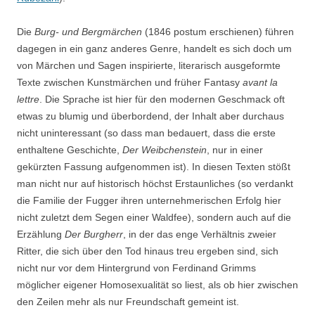
Die
Burg- und Bergmärchen
(1846 postum erschienen) führen
dagegen in ein ganz anderes Genre, handelt es sich doch um
von Märchen und Sagen inspirierte, literarisch ausgeformte
Texte zwischen Kunstmärchen und früher Fantasy
avant la
lettre
. Die Sprache ist hier für den modernen Geschmack oft
etwas zu blumig und überbordend, der Inhalt aber durchaus
nicht uninteressant (so dass man bedauert, dass die erste
enthaltene Geschichte,
Der Weibchenstein
, nur in einer
gekürzten Fassung aufgenommen ist). In diesen Texten stößt
man nicht nur auf historisch höchst Erstaunliches (so verdankt
die Familie der Fugger ihren unternehmerischen Erfolg hier
nicht zuletzt dem Segen einer Waldfee), sondern auch auf die
Erzählung
Der Burgherr
, in der das enge Verhältnis zweier
Ritter, die sich über den Tod hinaus treu ergeben sind, sich
nicht nur vor dem Hintergrund von Ferdinand Grimms
möglicher eigener Homosexualität so liest, als ob hier zwischen
den Zeilen mehr als nur Freundschaft gemeint ist.