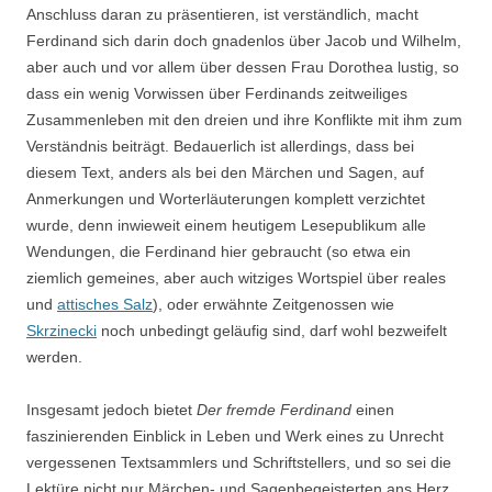
Anschluss daran zu präsentieren, ist verständlich, macht
Ferdinand sich darin doch gnadenlos über Jacob und Wilhelm,
aber auch und vor allem über dessen Frau Dorothea lustig, so
dass ein wenig Vorwissen über Ferdinands zeitweiliges
Zusammenleben mit den dreien und ihre Konflikte mit ihm zum
Verständnis beiträgt. Bedauerlich ist allerdings, dass bei
diesem Text, anders als bei den Märchen und Sagen, auf
Anmerkungen und Worterläuterungen komplett verzichtet
wurde, denn inwieweit einem heutigem Lesepublikum alle
Wendungen, die Ferdinand hier gebraucht (so etwa ein
ziemlich gemeines, aber auch witziges Wortspiel über reales
und
attisches Salz
), oder erwähnte Zeitgenossen wie
Skrzinecki
noch unbedingt geläufig sind, darf wohl bezweifelt
werden.
Insgesamt jedoch bietet
Der fremde Ferdinand
einen
faszinierenden Einblick in Leben und Werk eines zu Unrecht
vergessenen Textsammlers und Schriftstellers, und so sei die
Lektüre nicht nur Märchen- und Sagenbegeisterten ans Herz