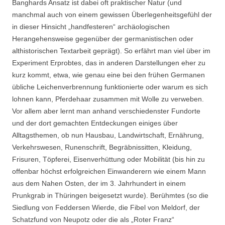
Banghards Ansatz ist dabei oft praktischer Natur (und
manchmal auch von einem gewissen Überlegenheitsgefühl der
in dieser Hinsicht „handfesteren“ archäologischen
Herangehensweise gegenüber der germanistischen oder
althistorischen Textarbeit geprägt). So erfährt man viel über im
Experiment Erprobtes, das in anderen Darstellungen eher zu
kurz kommt, etwa, wie genau eine bei den frühen Germanen
übliche Leichenverbrennung funktionierte oder warum es sich
lohnen kann, Pferdehaar zusammen mit Wolle zu verweben.
Vor allem aber lernt man anhand verschiedenster Fundorte
und der dort gemachten Entdeckungen einiges über
Alltagsthemen, ob nun Hausbau, Landwirtschaft, Ernährung,
Verkehrswesen, Runenschrift, Begräbnissitten, Kleidung,
Frisuren, Töpferei, Eisenverhüttung oder Mobilität (bis hin zu
offenbar höchst erfolgreichen Einwanderern wie einem Mann
aus dem Nahen Osten, der im 3. Jahrhundert in einem
Prunkgrab in Thüringen beigesetzt wurde). Berühmtes (so die
Siedlung von Feddersen Wierde, die Fibel von Meldorf, der
Schatzfund von Neupotz oder die als „Roter Franz“