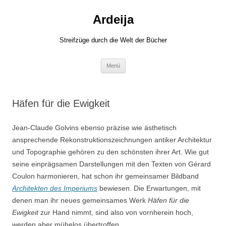
Zum
Inhalt
Ardeija
springen
Streifzüge durch die Welt der Bücher
Menü
Häfen für die Ewigkeit
Jean-Claude Golvins ebenso präzise wie ästhetisch
ansprechende Rekonstruktionszeichnungen antiker Architektur
und Topographie gehören zu den schönsten ihrer Art. Wie gut
seine einprägsamen Darstellungen mit den Texten von Gérard
Coulon harmonieren, hat schon ihr gemeinsamer Bildband
Architekten des Imperiums
bewiesen. Die Erwartungen, mit
denen man ihr neues gemeinsames Werk
Häfen für die
Ewigkeit
zur Hand nimmt, sind also von vornherein hoch,
werden aber mühelos übertroffen.