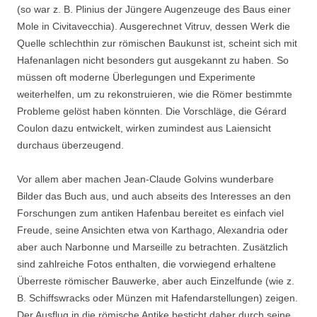
(so war z. B. Plinius der Jüngere Augenzeuge des Baus einer
Mole in Civitavecchia). Ausgerechnet Vitruv, dessen Werk die
Quelle schlechthin zur römischen Baukunst ist, scheint sich mit
Hafenanlagen nicht besonders gut ausgekannt zu haben. So
müssen oft moderne Überlegungen und Experimente
weiterhelfen, um zu rekonstruieren, wie die Römer bestimmte
Probleme gelöst haben könnten. Die Vorschläge, die Gérard
Coulon dazu entwickelt, wirken zumindest aus Laiensicht
durchaus überzeugend.
Vor allem aber machen Jean-Claude Golvins wunderbare
Bilder das Buch aus, und auch abseits des Interesses an den
Forschungen zum antiken Hafenbau bereitet es einfach viel
Freude, seine Ansichten etwa von Karthago, Alexandria oder
aber auch Narbonne und Marseille zu betrachten. Zusätzlich
sind zahlreiche Fotos enthalten, die vorwiegend erhaltene
Überreste römischer Bauwerke, aber auch Einzelfunde (wie z.
B. Schiffswracks oder Münzen mit Hafendarstellungen) zeigen.
Der Ausflug in die römische Antike besticht daher durch seine