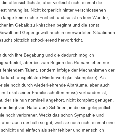
die offensichtlichste, aber vielleicht nicht einmal die
timmung ist. Nicht körperlich hinter verschlossenen
 lange keine echte Freiheit, und so ist es kein Wunder,
cher im Gebälk zu knirschen beginnt und die sonst
Gewalt und Gegengewalt auch in unerwarteten Situationen
such) plötzlich schockierend hervorbricht.
ch durch ihre Begabung und die dadurch möglich
gearbeitet, aber bis zum Beginn des Romans eben nur
us fehlendem Talent, sondern infolge der Mechanismen der
r dadurch ausgelösten Minderwertigkeitskomplexe). Als
der sie noch durch wiederkehrende Albträume, aber auch
im Lokal seiner Familie schuften muss) verbunden ist,
ht, der sie nun nominell angehört, nicht komplett genügen,
nbedingt von Natur aus) Schönen, in die sie gelegentlich
kt sie noch verlorener. Weckt das schon Sympathie und
ur aber auch deshalb so gut, weil sie noch nicht einmal eine
 schlicht und einfach als sehr fehlbar und menschlich