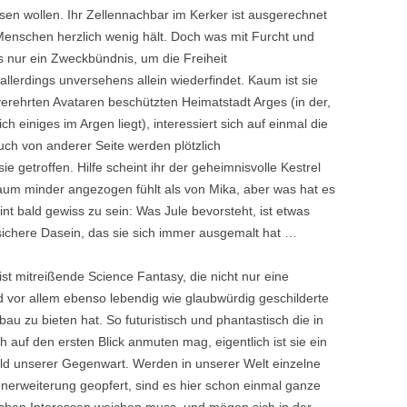
essen wollen. Ihr Zellennachbar im Kerker ist ausgerechnet
Menschen herzlich wenig hält. Doch was mit Furcht und
s nur ein Zweckbündnis, um die Freiheit
allerdings unversehens allein wiederfindet. Kaum ist sie
h verehrten Avataren beschützten Heimatstadt Arges (in der,
h einiges im Argen liegt), interessiert sich auf einmal die
uch von anderer Seite werden plötzlich
 getroffen. Hilfe scheint ihr der geheimnisvolle Kestrel
kaum minder angezogen fühlt als von Mika, aber was hat es
int bald gewiss zu sein: Was Jule bevorsteht, ist etwas
sichere Dasein, das sie sich immer ausgemalt hat …
ist mitreißende Science Fantasy, die nicht nur eine
vor allem ebenso lebendig wie glaubwürdig geschilderte
u zu bieten hat. So futuristisch und phantastisch die in
 auf den ersten Blick anmuten mag, eigentlich ist sie ein
lbild unserer Gegenwart. Werden in unserer Welt einzelne
erweiterung geopfert, sind es hier schon einmal ganze