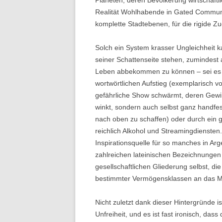
Planeten, deren Bevölkerung wirtschaft
Realität Wohlhabende in Gated Communi
komplette Stadtebenen, für die rigide Z
Solch ein System krasser Ungleichheit ka
seiner Schattenseite stehen, zumindest
Leben abbekommen zu können – sei es 
wortwörtlichen Aufstieg (exemplarisch vo
gefährliche Show schwärmt, deren Gew
winkt, sondern auch selbst ganz handfest
nach oben zu schaffen) oder durch ein 
reichlich Alkohol und Streamingdiensten
Inspirationsquelle für so manches in Arg
zahlreichen lateinischen Bezeichnungen
gesellschaftlichen Gliederung selbst, di
bestimmter Vermögensklassen an das Ma
Nicht zuletzt dank dieser Hintergründe i
Unfreiheit, und es ist fast ironisch, da