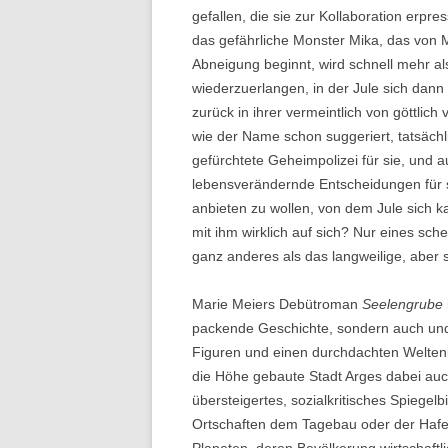
gefallen, die sie zur Kollaboration erpr
das gefährliche Monster Mika, das von 
Abneigung beginnt, wird schnell mehr al
wiederzuerlangen, in der Jule sich dann 
zurück in ihrer vermeintlich von göttlic
wie der Name schon suggeriert, tatsächlic
gefürchtete Geheimpolizei für sie, und a
lebensverändernde Entscheidungen für sie
anbieten zu wollen, von dem Jule sich 
mit ihm wirklich auf sich? Nur eines sche
ganz anderes als das langweilige, aber 
Marie Meiers Debütroman
Seelengrube
packende Geschichte, sondern auch und 
Figuren und einen durchdachten Weltenba
die Höhe gebaute Stadt Arges dabei auch
übersteigertes, sozialkritisches Spiege
Ortschaften dem Tagebau oder der Hafen