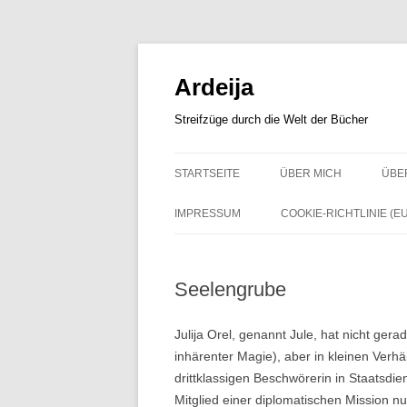
Zum
Inhalt
springen
Ardeija
Streifzüge durch die Welt der Bücher
STARTSEITE
ÜBER MICH
ÜBE
IMPRESSUM
COOKIE-RICHTLINIE (EU
Seelengrube
Julija Orel, genannt Jule, hat nicht ger
inhärenter Magie), aber in kleinen Verhä
drittklassigen Beschwörerin in Staatsdie
Mitglied einer diplomatischen Mission n