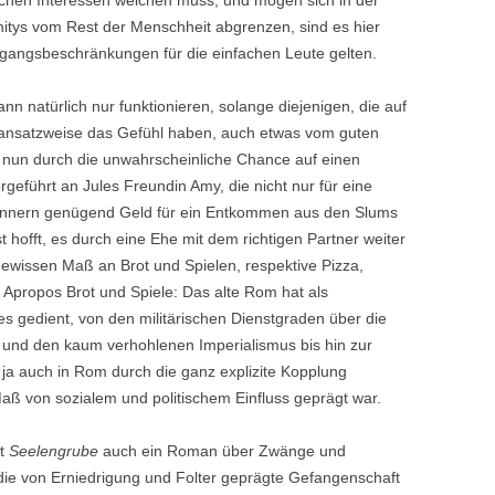
lichen Interessen weichen muss, und mögen sich in der
tys vom Rest der Menschheit abgrenzen, sind es hier
ugangsbeschränkungen für die einfachen Leute gelten.
nn natürlich nur funktionieren, solange diejenigen, die auf
 ansatzweise das Gefühl haben, auch etwas vom guten
nun durch die unwahrscheinliche Chance auf einen
rgeführt an Jules Freundin Amy, die nicht nur für eine
innern genügend Geld für ein Entkommen aus den Slums
 hofft, es durch eine Ehe mit dem richtigen Partner weiter
gewissen Maß an Brot und Spielen, respektive Pizza,
. Apropos Brot und Spiele: Das alte Rom hat als
es gedient, von den militärischen Dienstgraden über die
 und den kaum verhohlenen Imperialismus bis hin zur
e ja auch in Rom durch die ganz explizite Kopplung
ß von sozialem und politischem Einfluss geprägt war.
st
Seelengrube
auch ein Roman über Zwänge und
ss die von Erniedrigung und Folter geprägte Gefangenschaft