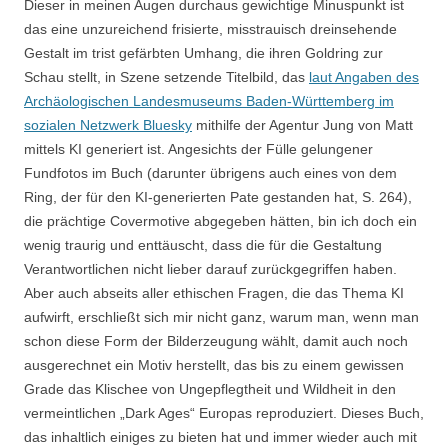
Dieser in meinen Augen durchaus gewichtige Minuspunkt ist
das eine unzureichend frisierte, misstrauisch dreinsehende
Gestalt im trist gefärbten Umhang, die ihren Goldring zur
Schau stellt, in Szene setzende Titelbild, das
laut Angaben des
Archäologischen Landesmuseums Baden-Württemberg im
sozialen Netzwerk Bluesky
mithilfe der Agentur Jung von Matt
mittels KI generiert ist. Angesichts der Fülle gelungener
Fundfotos im Buch (darunter übrigens auch eines von dem
Ring, der für den KI-generierten Pate gestanden hat, S. 264),
die prächtige Covermotive abgegeben hätten, bin ich doch ein
wenig traurig und enttäuscht, dass die für die Gestaltung
Verantwortlichen nicht lieber darauf zurückgegriffen haben.
Aber auch abseits aller ethischen Fragen, die das Thema KI
aufwirft, erschließt sich mir nicht ganz, warum man, wenn man
schon diese Form der Bilderzeugung wählt, damit auch noch
ausgerechnet ein Motiv herstellt, das bis zu einem gewissen
Grade das Klischee von Ungepflegtheit und Wildheit in den
vermeintlichen „Dark Ages“ Europas reproduziert. Dieses Buch,
das inhaltlich einiges zu bieten hat und immer wieder auch mit