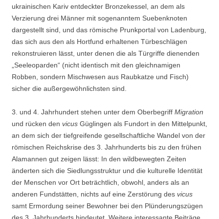
ukrainischen Kariv entdeckter Bronzekessel, an dem als
Verzierung drei Männer mit sogenanntem Suebenknoten
dargestellt sind, und das römische Prunkportal von Ladenburg,
das sich aus den als Hortfund erhaltenen Türbeschlägen
rekonstruieren lässt, unter denen die als Türgriffe dienenden
„Seeleoparden“ (nicht identisch mit den gleichnamigen
Robben, sondern Mischwesen aus Raubkatze und Fisch)
sicher die außergewöhnlichsten sind.
3. und 4. Jahrhundert stehen unter dem Oberbegriff
Migration
und rücken den
vicus
Güglingen als Fundort in den Mittelpunkt,
an dem sich der tiefgreifende gesellschaftliche Wandel von der
römischen Reichskrise des 3. Jahrhunderts bis zu den frühen
Alamannen gut zeigen lässt: In den wildbewegten Zeiten
änderten sich die Siedlungsstruktur und die kulturelle Identität
der Menschen vor Ort beträchtlich, obwohl, anders als an
anderen Fundstätten, nichts auf eine Zerstörung des
vicus
samt Ermordung seiner Bewohner bei den Plünderungszügen
des 3. Jahrhunderts hindeutet. Weitere interessante Beiträge