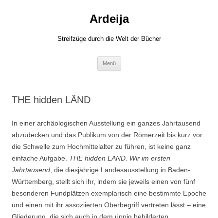
Zum
Inhalt
Ardeija
springen
Streifzüge durch die Welt der Bücher
Menü
THE hidden LÄND
In einer archäologischen Ausstellung ein ganzes Jahrtausend
abzudecken und das Publikum von der Römerzeit bis kurz vor
die Schwelle zum Hochmittelalter zu führen, ist keine ganz
einfache Aufgabe.
THE hidden LÄND. Wir im ersten
Jahrtausend
, die diesjährige Landesausstellung in Baden-
Württemberg, stellt sich ihr, indem sie jeweils einen von fünf
besonderen Fundplätzen exemplarisch eine bestimmte Epoche
und einen mit ihr assoziierten Oberbegriff vertreten lässt – eine
Gliederung, die sich auch in dem üppig bebilderten,