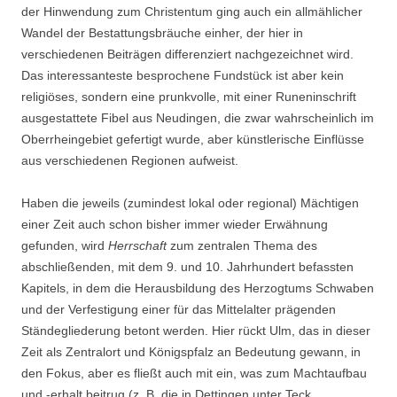
der Hinwendung zum Christentum ging auch ein allmählicher
Wandel der Bestattungsbräuche einher, der hier in
verschiedenen Beiträgen differenziert nachgezeichnet wird.
Das interessanteste besprochene Fundstück ist aber kein
religiöses, sondern eine prunkvolle, mit einer Runeninschrift
ausgestattete Fibel aus Neudingen, die zwar wahrscheinlich im
Oberrheingebiet gefertigt wurde, aber künstlerische Einflüsse
aus verschiedenen Regionen aufweist.
Haben die jeweils (zumindest lokal oder regional) Mächtigen
einer Zeit auch schon bisher immer wieder Erwähnung
gefunden, wird
Herrschaft
zum zentralen Thema des
abschließenden, mit dem 9. und 10. Jahrhundert befassten
Kapitels, in dem die Herausbildung des Herzogtums Schwaben
und der Verfestigung einer für das Mittelalter prägenden
Ständegliederung betont werden. Hier rückt Ulm, das in dieser
Zeit als Zentralort und Königspfalz an Bedeutung gewann, in
den Fokus, aber es fließt auch mit ein, was zum Machtaufbau
und -erhalt beitrug (z. B. die in Dettingen unter Teck