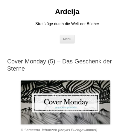
Zum
Inhalt
Ardeija
springen
Streifzüge durch die Welt der Bücher
Menü
Cover Monday (5) – Das Geschenk der
Sterne
© Sameena Jehanzeb (Moyas Buchgewimmel)