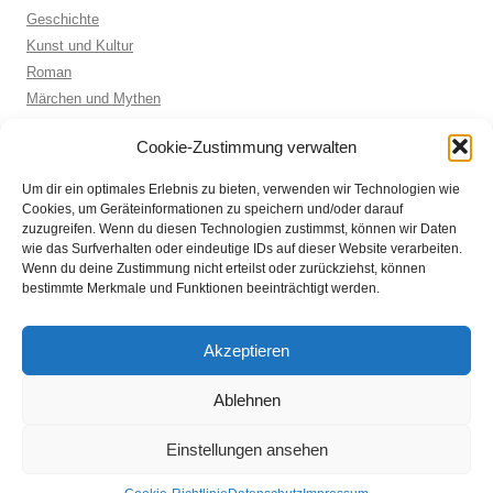
Geschichte
Kunst und Kultur
Roman
Märchen und Mythen
Biographie
Cookie-Zustimmung verwalten
Kinderbuch
Anthologie
Um dir ein optimales Erlebnis zu bieten, verwenden wir Technologien wie
Sachbuch allgemein
Cookies, um Geräteinformationen zu speichern und/oder darauf
zuzugreifen. Wenn du diesen Technologien zustimmst, können wir Daten
wie das Surfverhalten oder eindeutige IDs auf dieser Website verarbeiten.
Wenn du deine Zustimmung nicht erteilst oder zurückziehst, können
ARCHIVE
bestimmte Merkmale und Funktionen beeinträchtigt werden.
Archive
Akzeptieren
Ablehnen
Einstellungen ansehen
Datenschutz
Stolz präsentiert von WordPress