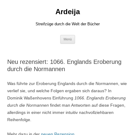
Zum
Inhalt
Ardeija
springen
Streifzüge durch die Welt der Bücher
Menü
Neu rezensiert: 1066. Englands Eroberung
durch die Normannen
Was führte zur Eroberung Englands durch die Normannen, wie
verlief sie, und welche Folgen ergaben sich daraus? In
Dominik Waßenhovens Einführung
1066. Englands Eroberung
durch die Normannen
findet man Antworten auf diese Fragen,
allerdings in einer nicht immer intuitiv nachvollziehbaren
Reihenfolge.
Mehr dazu in der
neuen Rezension
.