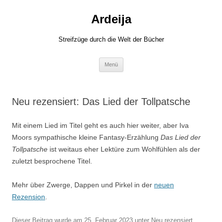
Zum
Inhalt
Ardeija
springen
Streifzüge durch die Welt der Bücher
Menü
Neu rezensiert: Das Lied der Tollpatsche
Mit einem Lied im Titel geht es auch hier weiter, aber Iva
Moors sympathische kleine Fantasy-Erzählung
Das Lied der
Tollpatsche
ist weitaus eher Lektüre zum Wohlfühlen als der
zuletzt besprochene Titel.
Mehr über Zwerge, Dappen und Pirkel in der
neuen
Rezension
.
Dieser Beitrag wurde am
25. Februar 2023
unter
Neu rezensiert