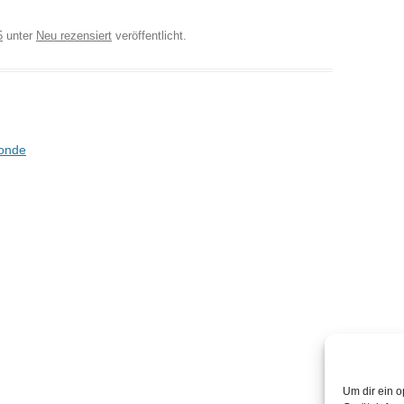
5
unter
Neu rezensiert
veröffentlicht.
monde
Um dir ein o