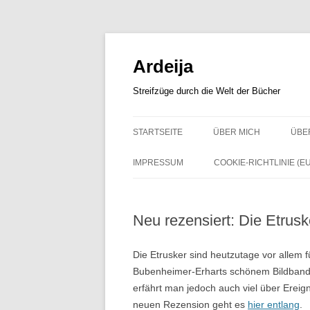
Zum
Inhalt
springen
Ardeija
Streifzüge durch die Welt der Bücher
STARTSEITE
ÜBER MICH
ÜBE
IMPRESSUM
COOKIE-RICHTLINIE (EU
Neu rezensiert: Die Etrusk
Die Etrusker sind heutzutage vor allem f
Bubenheimer-Erharts schönem Bildband 
erfährt man jedoch auch viel über Ereign
neuen Rezension geht es
hier entlang
.