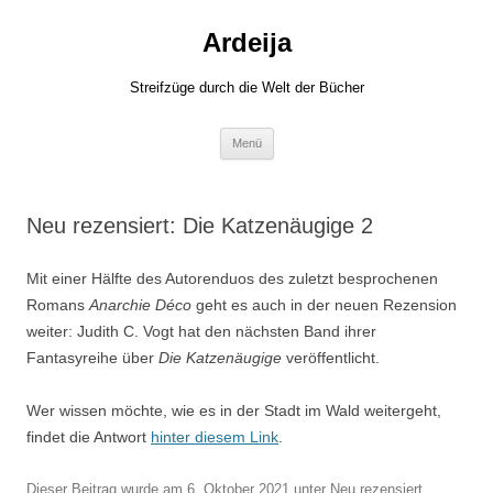
Zum
Inhalt
Ardeija
springen
Streifzüge durch die Welt der Bücher
Menü
Neu rezensiert: Die Katzenäugige 2
Mit einer Hälfte des Autorenduos des zuletzt besprochenen
Romans
Anarchie Déco
geht es auch in der neuen Rezension
weiter: Judith C. Vogt hat den nächsten Band ihrer
Fantasyreihe über
Die Katzenäugige
veröffentlicht.
Wer wissen möchte, wie es in der Stadt im Wald weitergeht,
findet die Antwort
hinter diesem Link
.
Dieser Beitrag wurde am
6. Oktober 2021
unter
Neu rezensiert