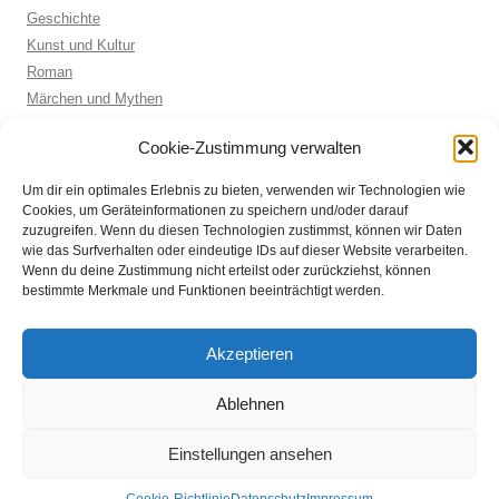
Geschichte
Kunst und Kultur
Roman
Märchen und Mythen
Biographie
Cookie-Zustimmung verwalten
Kinderbuch
Anthologie
Um dir ein optimales Erlebnis zu bieten, verwenden wir Technologien wie
Sachbuch allgemein
Cookies, um Geräteinformationen zu speichern und/oder darauf
zuzugreifen. Wenn du diesen Technologien zustimmst, können wir Daten
wie das Surfverhalten oder eindeutige IDs auf dieser Website verarbeiten.
Wenn du deine Zustimmung nicht erteilst oder zurückziehst, können
ARCHIVE
bestimmte Merkmale und Funktionen beeinträchtigt werden.
Archive
Akzeptieren
Ablehnen
Einstellungen ansehen
Datenschutz
Stolz präsentiert von WordPress