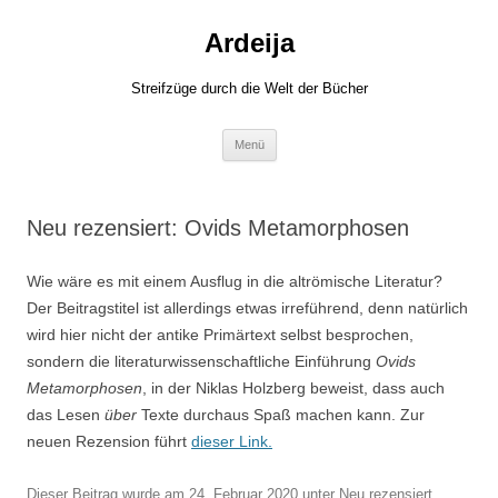
Zum
Inhalt
Ardeija
springen
Streifzüge durch die Welt der Bücher
Menü
Neu rezensiert: Ovids Metamorphosen
Wie wäre es mit einem Ausflug in die altrömische Literatur?
Der Beitragstitel ist allerdings etwas irreführend, denn natürlich
wird hier nicht der antike Primärtext selbst besprochen,
sondern die literaturwissenschaftliche Einführung
Ovids
Metamorphosen
, in der Niklas Holzberg beweist, dass auch
das Lesen
über
Texte durchaus Spaß machen kann. Zur
neuen Rezension führt
dieser Link.
Dieser Beitrag wurde am
24. Februar 2020
unter
Neu rezensiert