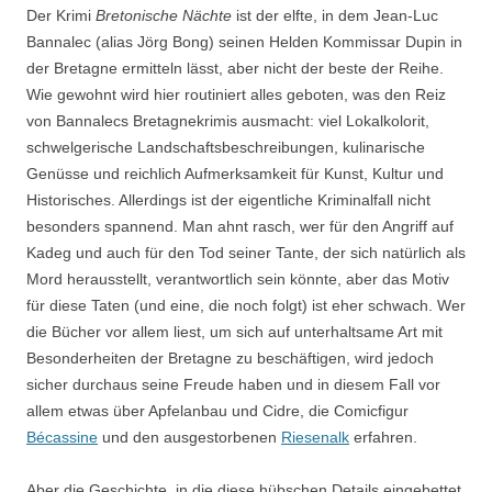
Der Krimi
Bretonische Nächte
ist der elfte, in dem Jean-Luc
Bannalec (alias Jörg Bong) seinen Helden Kommissar Dupin in
der Bretagne ermitteln lässt, aber nicht der beste der Reihe.
Wie gewohnt wird hier routiniert alles geboten, was den Reiz
von Bannalecs Bretagnekrimis ausmacht: viel Lokalkolorit,
schwelgerische Landschaftsbeschreibungen, kulinarische
Genüsse und reichlich Aufmerksamkeit für Kunst, Kultur und
Historisches. Allerdings ist der eigentliche Kriminalfall nicht
besonders spannend. Man ahnt rasch, wer für den Angriff auf
Kadeg und auch für den Tod seiner Tante, der sich natürlich als
Mord herausstellt, verantwortlich sein könnte, aber das Motiv
für diese Taten (und eine, die noch folgt) ist eher schwach. Wer
die Bücher vor allem liest, um sich auf unterhaltsame Art mit
Besonderheiten der Bretagne zu beschäftigen, wird jedoch
sicher durchaus seine Freude haben und in diesem Fall vor
allem etwas über Apfelanbau und Cidre, die Comicfigur
Bécassine
und den ausgestorbenen
Riesenalk
erfahren.
Aber die Geschichte, in die diese hübschen Details eingebettet