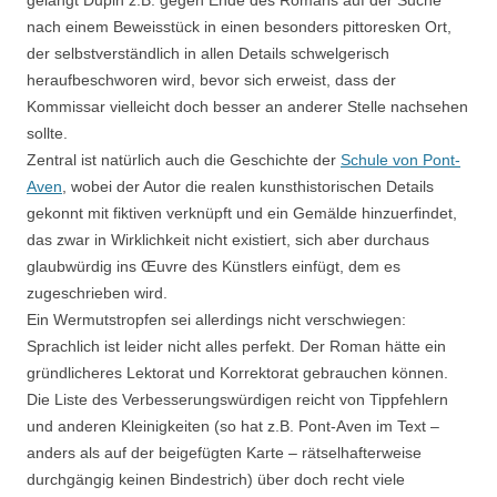
gelangt Dupin z.B. gegen Ende des Romans auf der Suche
nach einem Beweisstück in einen besonders pittoresken Ort,
der selbstverständlich in allen Details schwelgerisch
heraufbeschworen wird, bevor sich erweist, dass der
Kommissar vielleicht doch besser an anderer Stelle nachsehen
sollte.
Zentral ist natürlich auch die Geschichte der
Schule von Pont-
Aven
, wobei der Autor die realen kunsthistorischen Details
gekonnt mit fiktiven verknüpft und ein Gemälde hinzuerfindet,
das zwar in Wirklichkeit nicht existiert, sich aber durchaus
glaubwürdig ins Œuvre des Künstlers einfügt, dem es
zugeschrieben wird.
Ein Wermutstropfen sei allerdings nicht verschwiegen:
Sprachlich ist leider nicht alles perfekt. Der Roman hätte ein
gründlicheres Lektorat und Korrektorat gebrauchen können.
Die Liste des Verbesserungswürdigen reicht von Tippfehlern
und anderen Kleinigkeiten (so hat z.B. Pont-Aven im Text –
anders als auf der beigefügten Karte – rätselhafterweise
durchgängig keinen Bindestrich) über doch recht viele