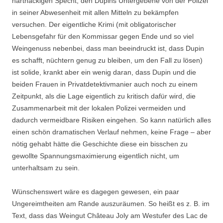
hartnäckigen Specht, den Dupins Untergebene von der Polizei
in seiner Abwesenheit mit allen Mitteln zu bekämpfen
versuchen. Der eigentliche Krimi (mit obligatorischer
Lebensgefahr für den Kommissar gegen Ende und so viel
Weingenuss nebenbei, dass man beeindruckt ist, dass Dupin
es schafft, nüchtern genug zu bleiben, um den Fall zu lösen)
ist solide, krankt aber ein wenig daran, dass Dupin und die
beiden Frauen in Privatdetektivmanier auch noch zu einem
Zeitpunkt, als die Lage eigentlich zu kritisch dafür wird, die
Zusammenarbeit mit der lokalen Polizei vermeiden und
dadurch vermeidbare Risiken eingehen. So kann natürlich alles
einen schön dramatischen Verlauf nehmen, keine Frage – aber
nötig gehabt hätte die Geschichte diese ein bisschen zu
gewollte Spannungsmaximierung eigentlich nicht, um
unterhaltsam zu sein.
Wünschenswert wäre es dagegen gewesen, ein paar
Ungereimtheiten am Rande auszuräumen. So heißt es z. B. im
Text, dass das Weingut Château Joly am Westufer des Lac de