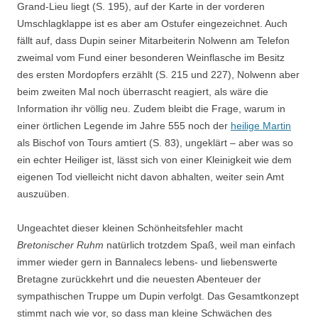
Grand-Lieu liegt (S. 195), auf der Karte in der vorderen
Umschlagklappe ist es aber am Ostufer eingezeichnet. Auch
fällt auf, dass Dupin seiner Mitarbeiterin Nolwenn am Telefon
zweimal vom Fund einer besonderen Weinflasche im Besitz
des ersten Mordopfers erzählt (S. 215 und 227), Nolwenn aber
beim zweiten Mal noch überrascht reagiert, als wäre die
Information ihr völlig neu. Zudem bleibt die Frage, warum in
einer örtlichen Legende im Jahre 555 noch der
heilige Martin
als Bischof von Tours amtiert (S. 83), ungeklärt – aber was so
ein echter Heiliger ist, lässt sich von einer Kleinigkeit wie dem
eigenen Tod vielleicht nicht davon abhalten, weiter sein Amt
auszuüben.
Ungeachtet dieser kleinen Schönheitsfehler macht
Bretonischer Ruhm
natürlich trotzdem Spaß, weil man einfach
immer wieder gern in Bannalecs lebens- und liebenswerte
Bretagne zurückkehrt und die neuesten Abenteuer der
sympathischen Truppe um Dupin verfolgt. Das Gesamtkonzept
stimmt nach wie vor, so dass man kleine Schwächen des