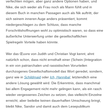
verfechten mögen, aber ganz andere Optionen haben, und
Nike, die sich weder als Frau noch als Mann fühlt und in
diesem Buch in manchen Passagen auch als Nik auftritt, der
sich seinem inneren Auge anders präsentiert, kommt
niedergeschlagen zu dem Schluss, dass manche
Forschrittshoffnungen wohl zu optimistisch waren, so dass eine
äußerliche Unterwerfung unter die gesellschaftlichen
Spielregeln Vorteile haben könnte.
Wer das Œu­v­re von Judith und Christian Vogt kennt, ahnt
natürlich schon, dass nicht ernsthaft einer (Schein-)Integration
in ein von patriarchalen und rassistischen Vorurteilen
durchzogenes Gesellschaftsmodell das Wort geredet, sondern,
ganz wie in
Schildmaid
oder
Ich, Hannibal
, letztendlich eine
andere Lösung gewählt wird. Die Erkenntnis, dass manchmal
bei allem Engagement nicht mehr gelingen kann, als ein rasch
wieder vergessenes Zeichen zu setzen, das vielleicht Einzelne
erreicht, aber beileibe keinen dauerhaften Umschwung bringt,
bleibt Nike, Sandor und damit auch dem Lesepublikum