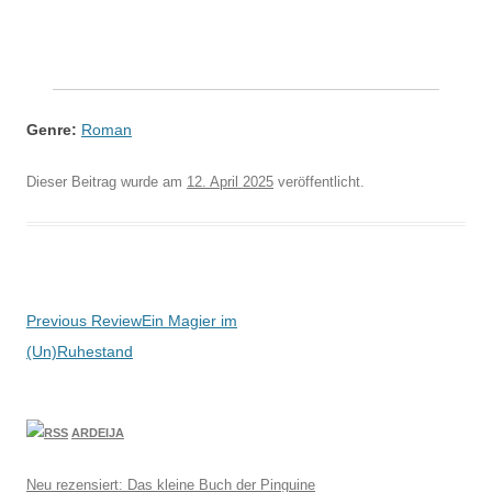
Genre:
Roman
Dieser Beitrag wurde am
12. April 2025
veröffentlicht.
Beitragsnavigation
Previous Review
Ein Magier im
(Un)Ruhestand
ARDEIJA
Neu rezensiert: Das kleine Buch der Pinguine