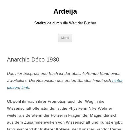
Zum
Inhalt
Ardeija
springen
Streifzüge durch die Welt der Bücher
Menü
Anarchie Déco 1930
Das hier besprochene Buch ist der abschließende Band eines
Zweiteilers. Die Rezension des ersten Bandes findet sich
hinter
diesem Link
.
Obwohl ihr nach ihrer Promotion auch der Weg in die
Wissenschaft offenstünde, ist die Physikerin Nike Wehner
weiter als Beraterin der Polizei in Fragen der Magie, die sich
aus dem Zusammenwirken von Wissenschaft und Kunst ergibt,
tätig, während ihr früherer Kollege, der Künstler Sandor Černý,