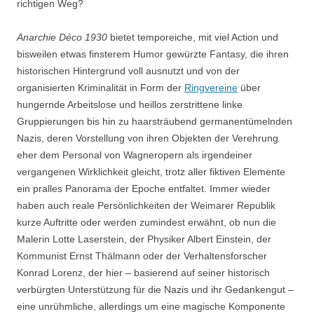
richtigen Weg?
Anarchie Déco 1930
bietet temporeiche, mit viel Action und
bisweilen etwas finsterem Humor gewürzte Fantasy, die ihren
historischen Hintergrund voll ausnutzt und von der
organisierten Kriminalität in Form der
Ringvereine
über
hungernde Arbeitslose und heillos zerstrittene linke
Gruppierungen bis hin zu haarsträubend germanentümelnden
Nazis, deren Vorstellung von ihren Objekten der Verehrung
eher dem Personal von Wagneropern als irgendeiner
vergangenen Wirklichkeit gleicht, trotz aller fiktiven Elemente
ein pralles Panorama der Epoche entfaltet. Immer wieder
haben auch reale Persönlichkeiten der Weimarer Republik
kurze Auftritte oder werden zumindest erwähnt, ob nun die
Malerin Lotte Laserstein, der Physiker Albert Einstein, der
Kommunist Ernst Thälmann oder der Verhaltensforscher
Konrad Lorenz, der hier – basierend auf seiner historisch
verbürgten Unterstützung für die Nazis und ihr Gedankengut –
eine unrühmliche, allerdings um eine magische Komponente