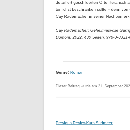
detailliert geschilderten Orte literaris
tunlichst beschränken sollte – denn von
Cay Rademacher in seiner Nachbemerkun
Cay Rademacher: Geheimnisvolle Garrigu
Dumont, 2022, 430 Seiten. 978-3-8321
Genre:
Roman
Dieser Beitrag wurde am
21. September 20
Beitragsnavigation
Previous Review
Kurs Südmeer