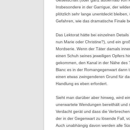
Gesellschaft (oder ganz außerhalb von 
Insbesondere in der Garrigue, der wild
plötzlich sehr lange unentdeckt bleiben,
Gefahren, wie das dramatische Finale b
Das Lektorat hätte bei einzelnen Details
nun Marie oder Christine?), und ein groß
Mordserie. Wenn der Täter damals inne
einen Schuh seines jeweiligen Opfers hin
gekommen, den Kanal in der Nähe des T
Blanc es in der Romangegenwart dann t
einen etwas zwingenderen Grund für das
Handlung es eben erfordert.
Sieht man darüber aber hinweg, wird e
unerwartete Wendungen bereithält und si
Verdacht gerät und dass die Verbrechen
der in der Gegenwart zu lösende Fall, 
Auch unabhängig davon werden alle Südf