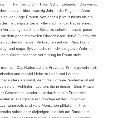
rden ihr Fahrrad und ihr linker Schuh gefunden. Das weckt
chen, das vor über zwanzig Jahren die Region in Atem
lge vier junge Frauen, von denen jeweils nichts als ein
 der nie gefasste Serienkiller nach langer Pause erneut
 Verdächtigen sich am Kanal zu schaffen macht, passt
d mit dem geheimnisvollen Obdachlosen Hervé Guérini tritt
ngen zu den damaligen Verbrechen auf den Plan. Doch
artig, und sogar Sylvain scheint nicht die ganze Wahrheit
s eine äußerst unschöne Vermutung im Raum steht …
s man von Cay Rademachers Provence-Krimis gewohnt ist:
isreich und mit viel Liebe zu Land und Leuten
esmal anders als sonst, denn die Corona-Pandemie ist mit
n vielen Fehlinformationen, die in dieser frühen Phase
der Geschichte, sondern übt durch den in Frankreich
it echten Ausgangssperren durchgesetzten Lockdown
us. Einerseits sind viele Menschen plötzlich in ihrer
erseits haben aber diejenigen, die sich am Rande der