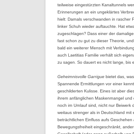
teilweise eingestürzten Kanaltunnels we
Erinnerungen an ein ungeklärtes Verbre
hielt: Damals verschwanden in rascher Fo
linker Schuh wieder auftauchte. Hat etwa
zugeschlagen? Dass einer der damaligen
fast schon zu gut zu dieser Theorie, un
bald ein weiterer Mensch mit Verbindu
auch Laetitias Familie verhält sich eigen
zu sagen. So dauert es nicht lange, bi
Geheimnisvolle Garrigue
bietet das, wa
Spannende Ermittlungen vor einer kenntn
geschilderten Kulisse. Eines ist aber di
ihrem anfänglichen Maskenmangel und de
noch im Umlauf sind, nicht nur Beiwerk 
weitaus strenger als in Deutschland m
beträchtlichen Einfluss aufs Geschehen a
Bewegungsfreiheit eingeschränkt, ander