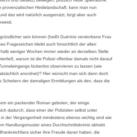
Recht und Gesetz) bewegen, plötzlich neue Spielräume.
en provenzalischen Heidelandschaft, kann man nun
 und das wird natürlich ausgenutzt, birgt aber auch
eweist.
 gründlicher sein können (heißt Guérinis verstorbene Frau
es Fragezeichen bleibt auch hinsichtlich der alten
rhalb weniger Wochen immer wieder an derselben Stelle
terließ, warum ist die Polizei offenbar damals nicht darauf
unneleingangs lückenlos observieren zu lassen (wie
atsächlich anordnet)? Hier wünscht man sich dann doch
 Scheitern der damaligen Ermittlungen als den, dass die
inem ein packender Roman geboten, der einige
ch dadurch, dass einer der Polizisten selbst unter
 in der Vergangenheit mindestens ebenso wichtig sind wie
vom Handlungsmuster eines Durchschnittskrimis abhebt.
rankreichfans sicher ihre Freude daran haben, die