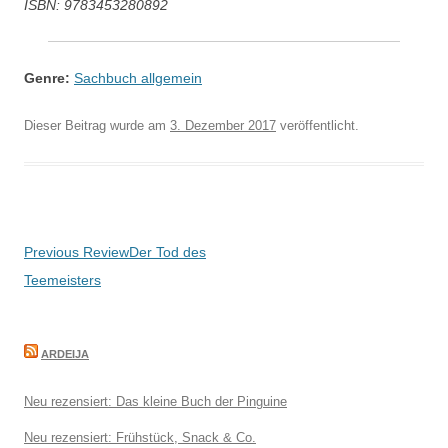
ISBN: 9783453280892
Genre:
Sachbuch allgemein
Dieser Beitrag wurde am
3. Dezember 2017
veröffentlicht.
Beitragsnavigation
Previous Review
Der Tod des
Teemeisters
ARDEIJA
Neu rezensiert: Das kleine Buch der Pinguine
Neu rezensiert: Frühstück, Snack & Co.