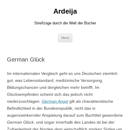
Zum
Inhalt
Ardeija
springen
Streifzüge durch die Welt der Bücher
Menü
German Glück
Im internationalen Vergleich geht es uns Deutschen ziemlich
gut, was Lebensstandard, medizinische Versorgung,
Bildungschancen und dergleichen mehr betrifft. Im
Glücksempfinden scheint sich das jedoch nicht
niederzuschlagen.
German Angst
gilt als charakteristische
Befindlichkeit in der Bundesrepublik, nicht das in
augenzwinkernder Anspielung darauf zum Buchtitel gewordene
German Glück
, und sogar innerhalb des Landes ist bei der
Zufriedenheit der Norden dem wirtschaftlich starken Süden um