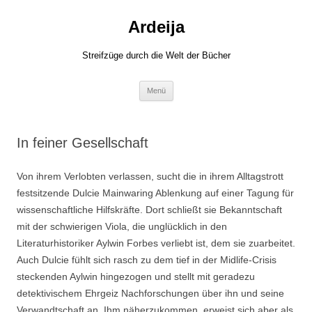
Zum
Inhalt
Ardeija
springen
Streifzüge durch die Welt der Bücher
Menü
In feiner Gesellschaft
Von ihrem Verlobten verlassen, sucht die in ihrem Alltagstrott
festsitzende Dulcie Mainwaring Ablenkung auf einer Tagung für
wissenschaftliche Hilfskräfte. Dort schließt sie Bekanntschaft
mit der schwierigen Viola, die unglücklich in den
Literaturhistoriker Aylwin Forbes verliebt ist, dem sie zuarbeitet.
Auch Dulcie fühlt sich rasch zu dem tief in der Midlife-Crisis
steckenden Aylwin hingezogen und stellt mit geradezu
detektivischem Ehrgeiz Nachforschungen über ihn und seine
Verwandtschaft an. Ihm näherzukommen, erweist sich aber als