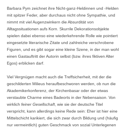
Barbara Pym zeichnet ihre Nicht-ganz-Heldinnen und -Helden
mit spitzer Feder, aber durchaus nicht ohne Sympathie, und
nimmt mit viel Augenzwinkern die Absurdität von
Alltagssituationen aufs Korn. Skurrile Dekorationsobjekte
spielen dabei ebenso eine wiederkehrende Rolle wie pointiert
eingesetzte literarische Zitate und zahlreiche verschrobene
Figuren, und es gibt sogar eine kleine Szene, in der man wohl
einen Gastauftritt der Autorin selbst (bzw. ihres fiktiven Alter
Egos) erblicken darf.
Viel Vergnügen macht auch die Treffsicherheit, mit der die
geschilderten Milieus heraufbeschworen werden, ob nun die
Akademikerkonferenz, der Kirchenbasar oder der etwas
verstaubte Charme eines Badeorts in der Nebensaison. Von
wirklich
feiner Gesellschaft
, wie sie der deutsche Titel
verspricht, kann allerdings keine Rede sein: Eher ist hier eine
Mittelschicht karikiert, die sich zwar durch Bildung und (häufig
nur vermeintlich) guten Geschmack von sozial Unterlegenen