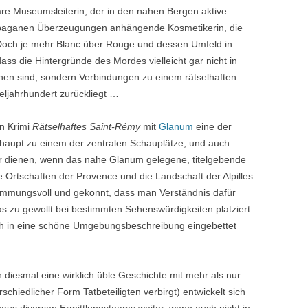
are Museumsleiterin, der in den nahen Bergen aktive
eopaganen Überzeugungen anhängende Kosmetikerin, die
. Doch je mehr Blanc über Rouge und dessen Umfeld in
dass die Hintergründe des Mordes vielleicht gar nicht in
hen sind, sondern Verbindungen zu einem rätselhaften
teljahrhundert zurückliegt …
n Krimi
Rätselhaftes Saint-Rémy
mit
Glanum
eine der
haupt zu einem der zentralen Schauplätze, und auch
er dienen, wenn das nahe Glanum gelegene, titelgebende
 Ortschaften der Provence und die Landschaft der Alpilles
timmungsvoll und gekonnt, dass man Verständnis dafür
s zu gewollt bei bestimmten Sehenswürdigkeiten platziert
h in eine schöne Umgebungsbeschreibung eingebettet
h diesmal eine wirklich üble Geschichte mit mehr als nur
hiedlicher Form Tatbeteiligten verbirgt) entwickelt sich