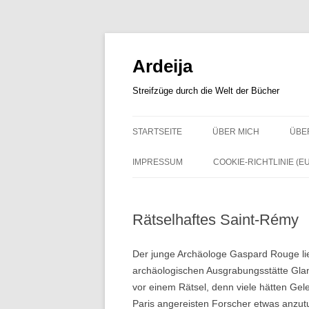
Zum
Inhalt
springen
Ardeija
Streifzüge durch die Welt der Bücher
STARTSEITE
ÜBER MICH
ÜBE
IMPRESSUM
COOKIE-RICHTLINIE (EU
Rätselhaftes Saint-Rémy
Der junge Archäologe Gaspard Rouge li
archäologischen Ausgrabungsstätte Glan
vor einem Rätsel, denn viele hätten Gel
Paris angereisten Forscher etwas anzutu