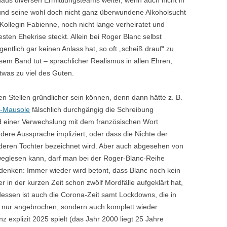
haus diversen Ermittlungsteams weiter, wenn auch nicht in
 und seine wohl doch nicht ganz überwundene Alkoholsucht
Kollegin Fabienne, noch nicht lange verheiratet und
esten Ehekrise steckt. Allein bei Roger Blanc selbst
gentlich gar keinen Anlass hat, so oft „scheiß drauf“ zu
esem Band tut – sprachlicher Realismus in allen Ehren,
twas zu viel des Guten.
 Stellen gründlicher sein können, denn dann hätte z. B.
e-Mausole
fälschlich durchgängig die Schreibung
und einer Verwechslung mit dem französischen Wort
dere Aussprache impliziert, oder dass die Nichte der
deren Tochter bezeichnet wird. Aber auch abgesehen von
nweglesen kann, darf man bei der Roger-Blanc-Reihe
hdenken: Immer wieder wird betont, dass Blanc noch kein
r in der kurzen Zeit schon zwölf Mordfälle aufgeklärt hat,
dessen ist auch die Corona-Zeit samt Lockdowns, die in
ht nur angebrochen, sondern auch komplett wieder
 explizit 2025 spielt (das Jahr 2000 liegt 25 Jahre